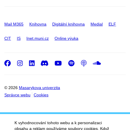
Mail M365
Knihovna
Digitální knihovna
Medial
ELF
CIT
IS
Inet.muni.cz
Online výuka
Facebook
Instagram
LinkedIn
Discord
Youtube
Spotify
Podcast
SoundC
© 2026
Masarykova univerzita
Správce webu
Cookies
K vyhodnocování tohoto webu a k personalizaci
obsahu a reklam používáme soubory cookies. Když