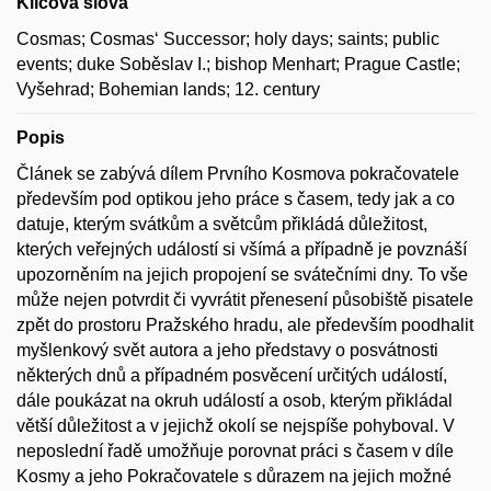
Klíčová slova
Cosmas; Cosmas‘ Successor; holy days; saints; public
events; duke Soběslav I.; bishop Menhart; Prague Castle;
Vyšehrad; Bohemian lands; 12. century
Popis
Článek se zabývá dílem Prvního Kosmova pokračovatele
především pod optikou jeho práce s časem, tedy jak a co
datuje, kterým svátkům a světcům přikládá důležitost,
kterých veřejných událostí si všímá a případně je povznáší
upozorněním na jejich propojení se svátečními dny. To vše
může nejen potvrdit či vyvrátit přenesení působiště pisatele
zpět do prostoru Pražského hradu, ale především poodhalit
myšlenkový svět autora a jeho představy o posvátnosti
některých dnů a případném posvěcení určitých událostí,
dále poukázat na okruh událostí a osob, kterým přikládal
větší důležitost a v jejichž okolí se nejspíše pohyboval. V
neposlední řadě umožňuje porovnat práci s časem v díle
Kosmy a jeho Pokračovatele s důrazem na jejich možné