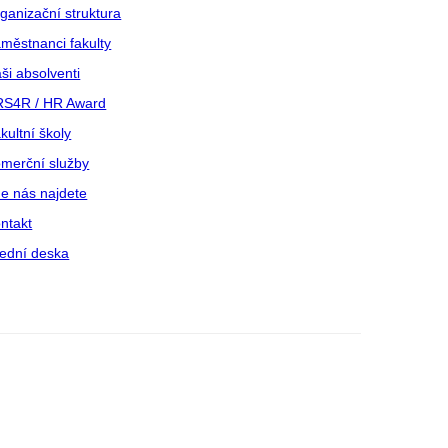
ganizační struktura
městnanci fakulty
ši absolventi
S4R / HR Award
kultní školy
merční služby
e nás najdete
ntakt
ední deska