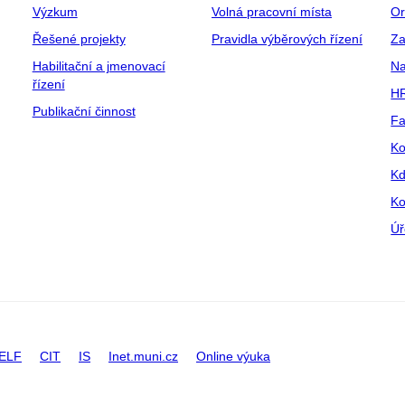
Výzkum
Volná pracovní místa
Or
Řešené projekty
Pravidla výběrových řízení
Za
Habilitační a jmenovací
Na
řízení
HR
Publikační činnost
Fa
Ko
Kd
Ko
Úř
ELF
CIT
IS
Inet.muni.cz
Online výuka