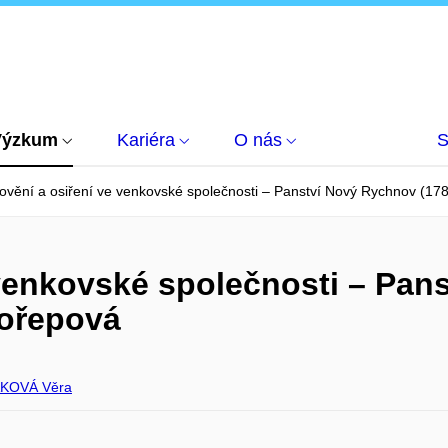
Výzkum
Kariéra
O nás
S
ovění a osiření ve venkovské společnosti – Panství Nový Rychnov (1
 venkovské společnosti – Pan
kořepová
KOVÁ Věra