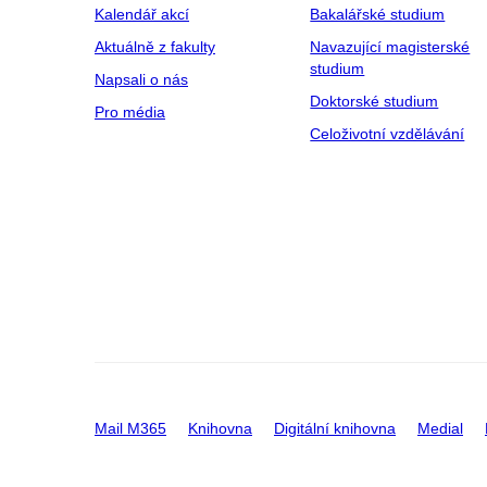
Kalendář akcí
Bakalářské studium
Aktuálně z fakulty
Navazující magisterské
studium
Napsali o nás
Doktorské studium
Pro média
Celoživotní vzdělávání
Mail M365
Knihovna
Digitální knihovna
Medial