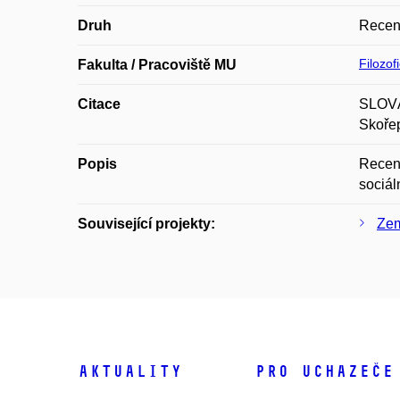
Druh
Recen
Filozof
Fakulta / Pracoviště MU
Citace
SLOVÁ
Skořep
Popis
Recenz
sociál
Související projekty:
Zem
Aktuality
Pro uchazeče