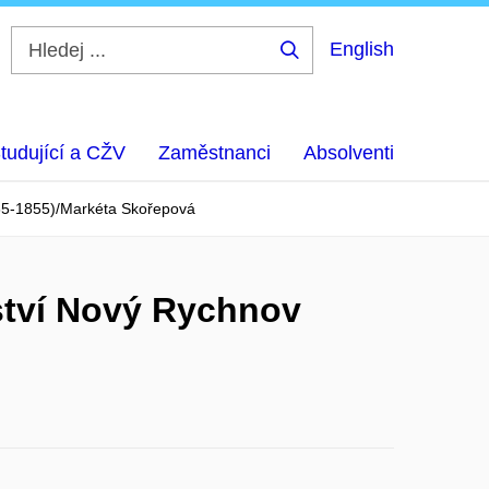
English
Hledej
...
tudující a CŽV
Zaměstnanci
Absolventi
785-1855)/Markéta Skořepová
ství Nový Rychnov