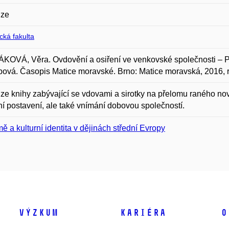
ze
ická fakulta
KOVÁ, Věra. Ovdovění a osiření ve venkovské společnosti – 
ová. Časopis Matice moravské. Brno: Matice moravská, 2016, ro
e knihy zabývající se vdovami a sirotky na přelomu raného novov
ní postavení, ale také vnímání dobovou společností.
ě a kulturní identita v dějinách střední Evropy
Výzkum
Kariéra
O