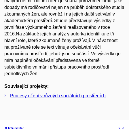
malými dětmi. Dílčím cílem je snaha porozumět tomu, jaké
dopady má rodičovství nejen na průběh doktorského studia
zkoumaných žen, ale rovněž i na jejich další setrvání v
akademickém prostředí. Studie představuje výsledky z
první fáze výzkumného šetření realizovaného v roce
2016.Na základě jejich analýz y autorka identifikuje tři
hlavní role, které zkoumané ženy prožívají. V návaznosti
na prožívané role se text věnuje očekávání vůči
pracovnímu prostředí, jehož jsou součástí. Ve výsledku je
míra naplnění očekávání představena ve formě
subjektivního vnímání přístupu pracovního prostředí
jednotlivých žen.
Související projekty:
Procesy učení v různých sociálních prostředích
Aktuality