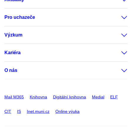
Pro uchazeče
Výzkum
Kariéra
O nás
Mail M365
Knihovna
Digitální knihovna
Medial
ELF
CIT
IS
Inet.muni.cz
Online výuka