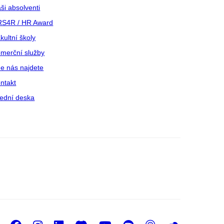
ši absolventi
S4R / HR Award
kultní školy
merční služby
e nás najdete
ntakt
ední deska