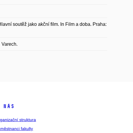
avní soutěž jako akční film. In Film a doba. Praha:
h Varech.
 nás
ganizační struktura
městnanci fakulty