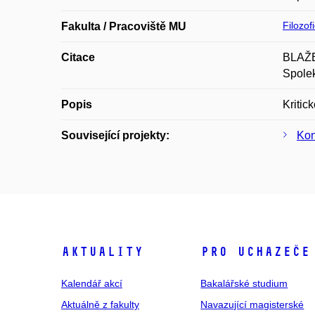
Filozof
Fakulta / Pracoviště MU
Citace
BLAŽEJ
Spolek
Popis
Kritic
Související projekty:
Kon
Aktuality
Pro uchazeče
Kalendář akcí
Bakalářské studium
Aktuálně z fakulty
Navazující magisterské