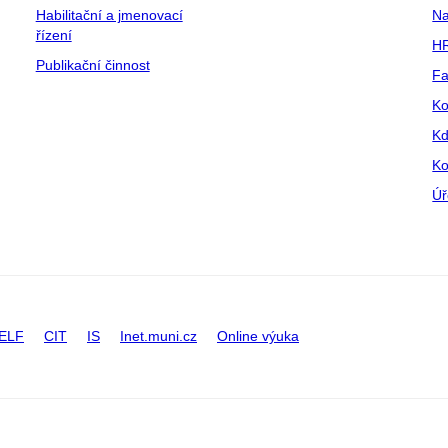
Habilitační a jmenovací
Na
řízení
HR
Publikační činnost
Fa
Ko
Kd
Ko
Úř
ELF
CIT
IS
Inet.muni.cz
Online výuka