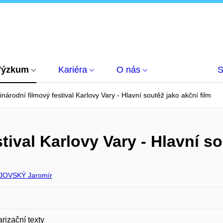
Výzkum
Kariéra
O nás
S
národní filmový festival Karlovy Vary - Hlavní soutěž jako akční film
tival Karlovy Vary - Hlavní so
JOVSKÝ Jaromír
rizační texty