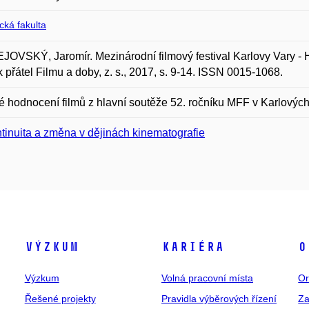
ická fakulta
OVSKÝ, Jaromír. Mezinárodní filmový festival Karlovy Vary - Hl
 přátel Filmu a doby, z. s., 2017, s. 9-14. ISSN 0015-1068.
ké hodnocení filmů z hlavní soutěže 52. ročníku MFF v Karlovýc
tinuita a změna v dějinách kinematografie
Výzkum
Kariéra
O
Výzkum
Volná pracovní místa
Or
Řešené projekty
Pravidla výběrových řízení
Za