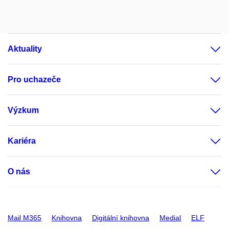
Aktuality
Pro uchazeče
Výzkum
Kariéra
O nás
Mail M365
Knihovna
Digitální knihovna
Medial
ELF