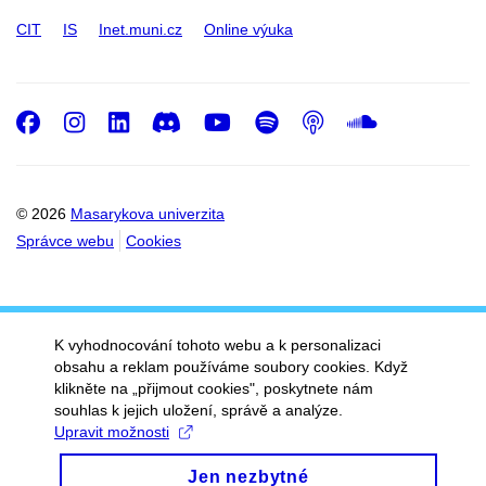
CIT
IS
Inet.muni.cz
Online výuka
Facebook
Instagram
LinkedIn
Discord
Youtube
Spotify
Podcast
SoundC
© 2026
Masarykova univerzita
Správce webu
Cookies
K vyhodnocování tohoto webu a k personalizaci
obsahu a reklam používáme soubory cookies. Když
klikněte na „přijmout cookies", poskytnete nám
souhlas k jejich uložení, správě a analýze.
Upravit možnosti
Jen nezbytné