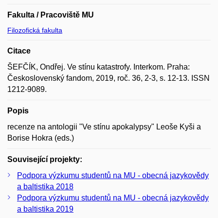
Fakulta / Pracoviště MU
Filozofická fakulta
Citace
ŠEFČÍK, Ondřej. Ve stínu katastrofy. Interkom. Praha:
Československý fandom, 2019, roč. 36, 2-3, s. 12-13. ISSN
1212-9089.
Popis
recenze na antologii "Ve stínu apokalypsy" Leoše Kyši a
Borise Hokra (eds.)
Související projekty:
Podpora výzkumu studentů na MU - obecná jazykovědy
a baltistika 2018
Podpora výzkumu studentů na MU - obecná jazykovědy
a baltistika 2019