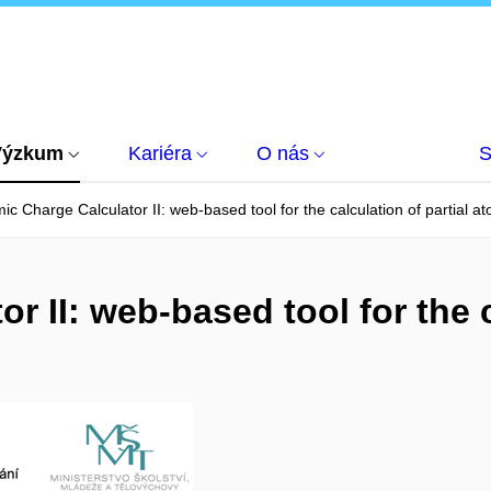
Výzkum
Kariéra
O nás
S
ic Charge Calculator II: web-based tool for the calculation of partial a
r II: web-based tool for the c