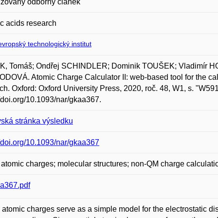
zovaný odborný článek
c acids research
vropský technologický institut
, Tomáš; Ondřej SCHINDLER; Dominik TOUŠEK; Vladimír H
OVÁ. Atomic Charge Calculator II: web-based tool for the calcu
ch. Oxford: Oxford University Press, 2020, roč. 48, W1, s. "W5
//doi.org/10.1093/nar/gkaa367.
ská stránka výsledku
//doi.org/10.1093/nar/gkaa367
l atomic charges; molecular structures; non-QM charge calculati
a367.pdf
l atomic charges serve as a simple model for the electrostatic dist