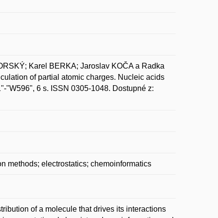
ORSKÝ; Karel BERKA; Jaroslav KOČA a Radka
lation of partial atomic charges. Nucleic acids
91"-"W596", 6 s. ISSN 0305-1048. Dostupné z:
on methods; electrostatics; chemoinformatics
ribution of a molecule that drives its interactions