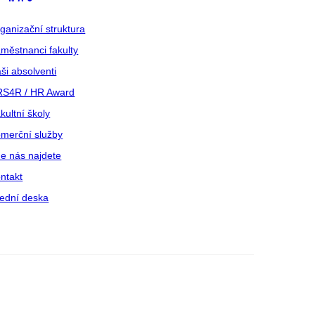
ganizační struktura
městnanci fakulty
ši absolventi
S4R / HR Award
kultní školy
merční služby
e nás najdete
ntakt
ední deska