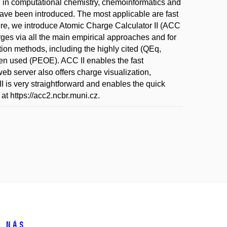
ed in computational chemistry, chemoinformatics and
ave been introduced. The most applicable are fast
re, we introduce Atomic Charge Calculator II (ACC
arges via all the main empirical approaches and for
tion methods, including the highly cited (QEq,
ten used (PEOE). ACC II enables the fast
eb server also offers charge visualization,
I is very straightforward and enables the quick
 at https://acc2.ncbr.muni.cz.
 nás