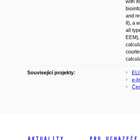
with i
bioinf
and re
II), a
all ty
EEM), 
calcul
courte
calcul
Související projekty:
ELI
e-I
Čes
Aktuality
Pro uchazeče