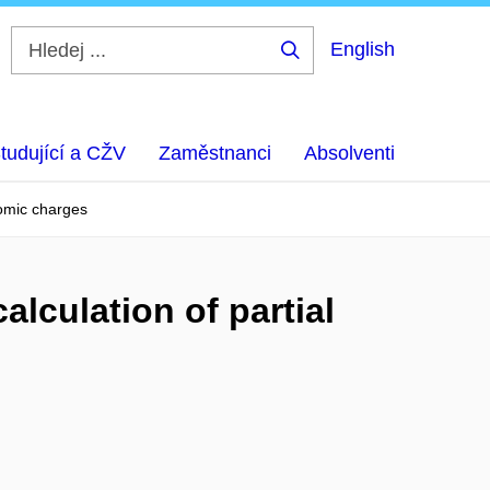
English
Hledej
...
tudující a CŽV
Zaměstnanci
Absolventi
tomic charges
alculation of partial