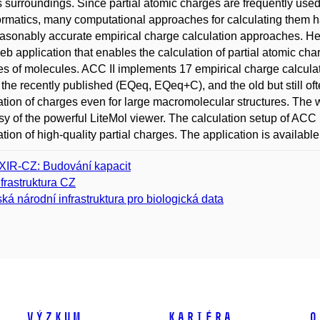
ts surroundings. Since partial atomic charges are frequently us
ormatics, many computational approaches for calculating them h
asonably accurate empirical charge calculation approaches. He
 web application that enables the calculation of partial atomic ch
pes of molecules. ACC II implements 17 empirical charge calcula
the recently published (EQeq, EQeq+C), and the old but still of
ation of charges even for large macromolecular structures. The w
sy of the powerful LiteMol viewer. The calculation setup of ACC I
ation of high-quality partial charges. The application is available
XIR-CZ: Budování kapacit
nfrastruktura CZ
ká národní infrastruktura pro biologická data
Výzkum
Kariéra
O