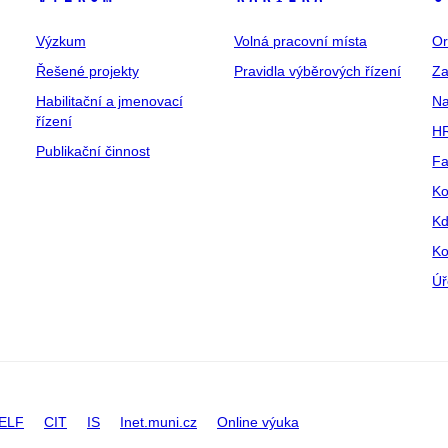
Výzkum
Volná pracovní místa
Or
Řešené projekty
Pravidla výběrových řízení
Za
Habilitační a jmenovací
Na
řízení
HR
Publikační činnost
Fa
Ko
Kd
Ko
Úř
ELF
CIT
IS
Inet.muni.cz
Online výuka