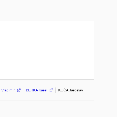
Vladimír
BERKA Karel
KOČA Jaroslav