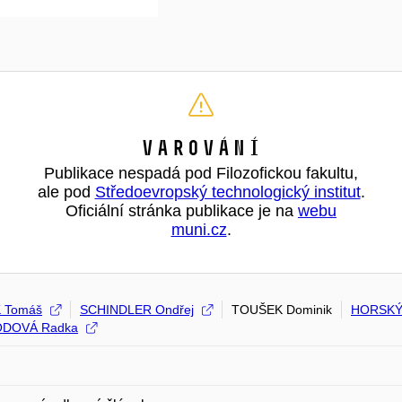
Varování
Publikace nespadá pod Filozofickou fakultu,
ale pod
Středoevropský technologický institut
.
Oficiální stránka publikace je na
webu
muni.cz
.
 Tomáš
SCHINDLER Ondřej
TOUŠEK Dominik
HORSKÝ 
DOVÁ Radka