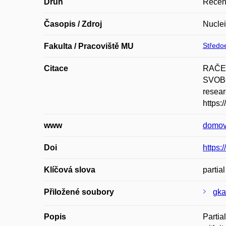
Druh
Recen
Časopis / Zdroj
Nuclei
Středoe
Fakulta / Pracoviště MU
Citace
RAČEK
SVOBOD
resear
https:
www
domov
Doi
https:
Klíčová slova
partia
Přiložené soubory
gka
Popis
Partia