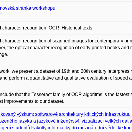
ovská stránka workshopu
F
l character recognition; OCR; Historical texts
l character recognition of scanned images for contemporary prin
r, the optical character recognition of early printed books and 
nge.
 work, we present a dataset of 19th and 20th century letterpress
and perform a quantitative and qualitative evaluation of speed 
clude that the Tesseract family of OCR algoritms is the fastest
t improvements to our dataset.
ikovaný výzkum: softwarové architektury kritických infrastruktu
rozeného jazyka a jazykové inženýrství, vizualizaci velkých dat a 
ojení studentů Fakulty informatiky do mezinárodní vědecké kom