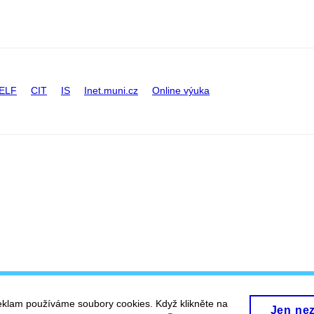
ELF
CIT
IS
Inet.muni.cz
Online výuka
eklam používáme soubory cookies. Když klikněte na
Jen ne