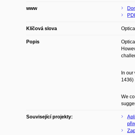
www
Dom
PD
Klíčová slova
Optica
Popis
Optica
Howeve
challe
In our
1436) 
We con
sugges
Související projekty:
Apl
při
Zap