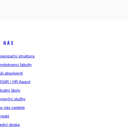
 nás
ganizační struktura
městnanci fakulty
ši absolventi
S4R / HR Award
kultní školy
merční služby
e nás najdete
ntakt
ední deska