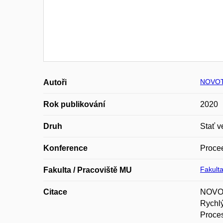
NOVOT
Autoři
Rok publikování
2020
Druh
Stať v
Konference
Proce
Fakulta
Fakulta / Pracoviště MU
Citace
NOVOTN
Rychl
Proces