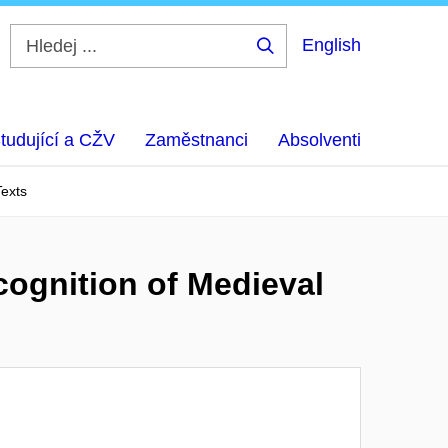
English
Hledej
...
tudující a CŽV
Zaměstnanci
Absolventi
Texts
cognition of Medieval