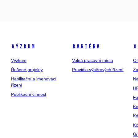
Výzkum
Kariéra
O
Výzkum
Volná pracovní místa
Or
Řešené projekty
Pravidla výběrových řízení
Za
Habilitační a jmenovací
Na
řízení
HR
Publikační činnost
Fa
Ko
Kd
Ko
Úř