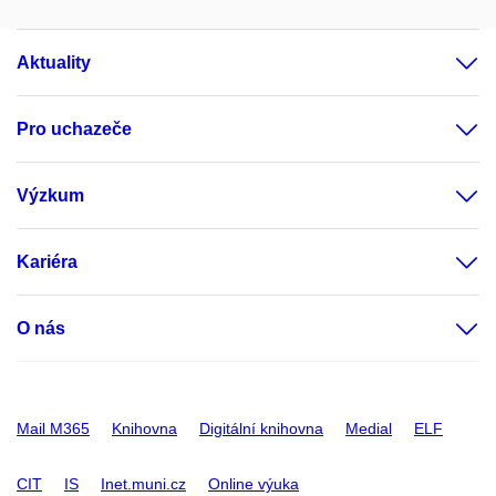
Aktuality
Pro uchazeče
Výzkum
Kariéra
O nás
Mail M365
Knihovna
Digitální knihovna
Medial
ELF
CIT
IS
Inet.muni.cz
Online výuka