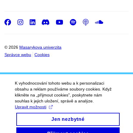
Facebook
Instagram
LinkedIn
Discord
Youtube
Spotify
Podcast
SoundC
© 2026
Masarykova univerzita
Správce webu
Cookies
K vyhodnocování tohoto webu a k personalizaci
obsahu a reklam používáme soubory cookies. Když
klikněte na „přijmout cookies", poskytnete nám
souhlas k jejich uložení, správě a analýze.
Upravit možnosti
Jen nezbytné