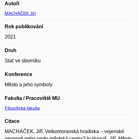
Autoři
MACHÁČEK Jiří
Rok publikování
2021
Druh
Stať ve sborníku
Konference
Město a jeho symboly
Fakulta / Pracoviště MU
Filozofická fakulta
Citace
MACHÁČEK, Jiří. Velkomoravská hradiska – vojenské
pevnosti nebo proto-městská centra? In Hanuš, Jiří. Město