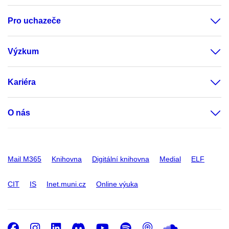
Pro uchazeče
Výzkum
Kariéra
O nás
Mail M365
Knihovna
Digitální knihovna
Medial
ELF
CIT
IS
Inet.muni.cz
Online výuka
Facebook
Instagram
LinkedIn
Discord
Youtube
Spotify
Podcast
SoundC