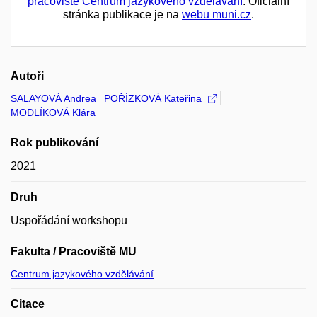
pracoviště Centrum jazykového vzdělávání
. Oficiální
stránka publikace je na
webu muni.cz
.
Autoři
SALAYOVÁ Andrea
POŘÍZKOVÁ Kateřina
MODLÍKOVÁ Klára
Rok publikování
2021
Druh
Uspořádání workshopu
Fakulta / Pracoviště MU
Centrum jazykového vzdělávání
Citace