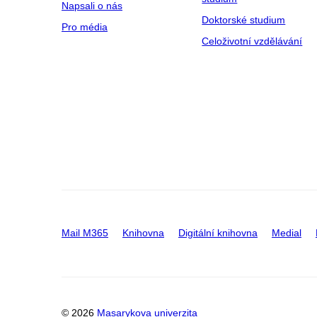
Napsali o nás
Doktorské studium
Pro média
Celoživotní vzdělávání
Mail M365
Knihovna
Digitální knihovna
Medial
© 2026
Masarykova univerzita