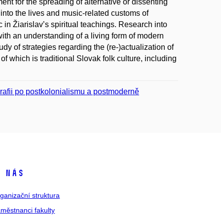
nt for the spreading of alternative or dissenting
into the lives and music-related customs of
 in Žiarislav’s spiritual teachings. Research into
with an understanding of a living form of modern
dy of strategies regarding the (re-)actualization of
 which is traditional Slovak folk culture, including
ografii po postkolonialismu a postmoderně
 nás
ganizační struktura
městnanci fakulty