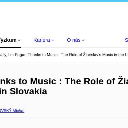
Výzkum
Kariéra
O nás
S
ally, I’m Pagan Thanks to Music : The Role of Žiarislav’s Music in the 
nks to Music : The Role of Žia
in Slovakia
VSKÝ Michal