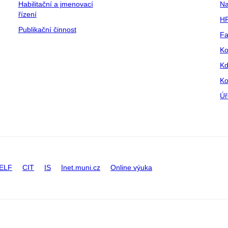
Habilitační a jmenovací
Na
řízení
HR
Publikační činnost
Fa
Ko
Kd
Ko
Úř
ELF
CIT
IS
Inet.muni.cz
Online výuka