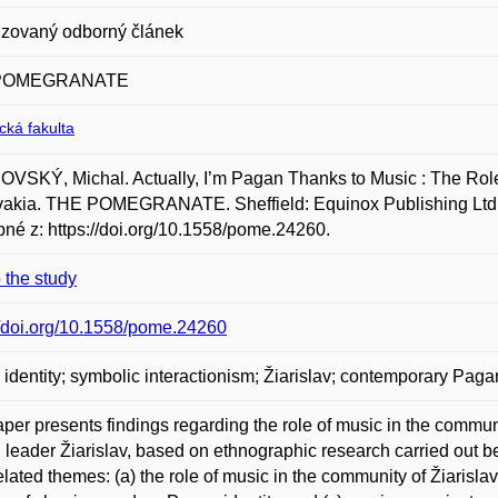
zovaný odborný článek
POMEGRANATE
ická fakulta
SKÝ, Michal. Actually, I’m Pagan Thanks to Music : The Role o
vakia. THE POMEGRANATE. Sheffield: Equinox Publishing Ltd., 
né z: https://doi.org/10.1558/pome.24260.
o the study
//doi.org/10.1558/pome.24260
 identity; symbolic interactionism; Žiarislav; contemporary Paga
per presents findings regarding the role of music in the commu
leader Žiarislav, based on ethnographic research carried out
related themes: (a) the role of music in the community of Žiarislav’