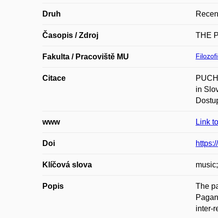
Druh
Recen
Časopis / Zdroj
THE 
Filozof
Fakulta / Pracoviště MU
Citace
PUCHOV
in Slo
Dostup
www
Link t
Doi
https:
Klíčová slova
music;
Popis
The pa
Pagan 
inter-