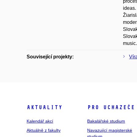
proces
ideas.
Žiaris
modern
Slovak
Slovak
music.
Související projekty:
Vír
Aktuality
Pro uchazeče
Kalendář akcí
Bakalářské studium
Aktuálně z fakulty
Navazující magisterské
studium