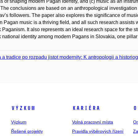
s of shaping modern Pagan identity, and (c) music as an instrume
 The conclusions are based on an anthropological investigation 
lav’s followers. The paper also explores the significance of music
 Pagan music is a thriving field, and all such research assists 
 Paganism. It also represents an ideal research space for the stu
 national identity among modern Pagans in Slovakia, one pillar of
a a tradice po rozpadu jistot modernity: K antropologii a histori
Výzkum
Kariéra
O
Výzkum
Volná pracovní místa
Or
Řešené projekty
Pravidla výběrových řízení
Za