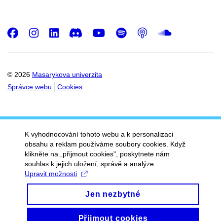
Facebook
Instagram
LinkedIn
Discord
Youtube
Spotify
Podcast
SoundC
© 2026
Masarykova univerzita
Správce webu
Cookies
K vyhodnocování tohoto webu a k personalizaci
obsahu a reklam používáme soubory cookies. Když
klikněte na „přijmout cookies", poskytnete nám
souhlas k jejich uložení, správě a analýze.
Upravit možnosti
Jen nezbytné
Přijmout cookies