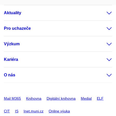
Aktuality
Pro uchazeče
Výzkum
Kariéra
O nás
Mail M365
Knihovna
Digitální knihovna
Medial
ELF
CIT
IS
Inet.muni.cz
Online výuka