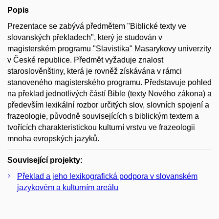
Popis
Prezentace se zabývá předmětem "Biblické texty ve
slovanských překladech", který je studován v
magisterském programu "Slavistika" Masarykovy univerzity
v České republice. Předmět vyžaduje znalost
staroslověnštiny, která je rovněž získávána v rámci
stanoveného magisterského programu. Představuje pohled
na překlad jednotlivých částí Bible (texty Nového zákona) a
především lexikální rozbor určitých slov, slovních spojení a
frazeologie, původně souvisejících s biblickým textem a
tvořících charakteristickou kulturní vrstvu ve frazeologii
mnoha evropských jazyků.
Související projekty:
Překlad a jeho lexikografická podpora v slovanském
jazykovém a kulturním areálu