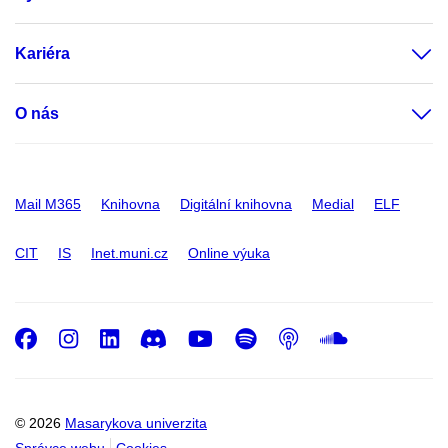
Kariéra
O nás
Mail M365
Knihovna
Digitální knihovna
Medial
ELF
CIT
IS
Inet.muni.cz
Online výuka
Facebook
Instagram
LinkedIn
Discord
Youtube
Spotify
Podcast
SoundC
© 2026
Masarykova univerzita