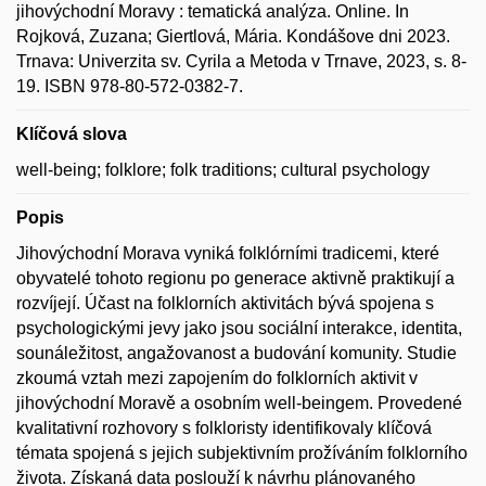
jihovýchodní Moravy : tematická analýza. Online. In
Rojková, Zuzana; Giertlová, Mária. Kondášove dni 2023.
Trnava: Univerzita sv. Cyrila a Metoda v Trnave, 2023, s. 8-
19. ISBN 978-80-572-0382-7.
Klíčová slova
well-being; folklore; folk traditions; cultural psychology
Popis
Jihovýchodní Morava vyniká folklórními tradicemi, které
obyvatelé tohoto regionu po generace aktivně praktikují a
rozvíjejí. Účast na folklorních aktivitách bývá spojena s
psychologickými jevy jako jsou sociální interakce, identita,
sounáležitost, angažovanost a budování komunity. Studie
zkoumá vztah mezi zapojením do folklorních aktivit v
jihovýchodní Moravě a osobním well-beingem. Provedené
kvalitativní rozhovory s folkloristy identifikovaly klíčová
témata spojená s jejich subjektivním prožíváním folklorního
života. Získaná data poslouží k návrhu plánovaného