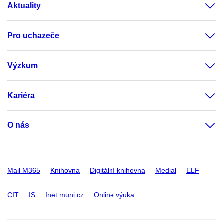
Aktuality
Pro uchazeče
Výzkum
Kariéra
O nás
Mail M365
Knihovna
Digitální knihovna
Medial
ELF
CIT
IS
Inet.muni.cz
Online výuka