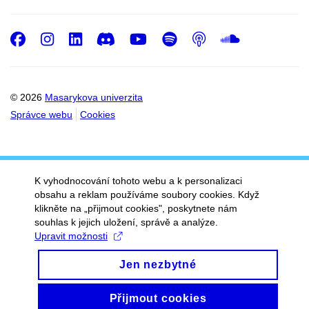
Facebook
Instagram
LinkedIn
Discord
Youtube
Spotify
Podcast
SoundC
© 2026
Masarykova univerzita
Správce webu
Cookies
K vyhodnocování tohoto webu a k personalizaci
obsahu a reklam používáme soubory cookies. Když
klikněte na „přijmout cookies", poskytnete nám
souhlas k jejich uložení, správě a analýze.
Upravit možnosti
Jen nezbytné
Přijmout cookies