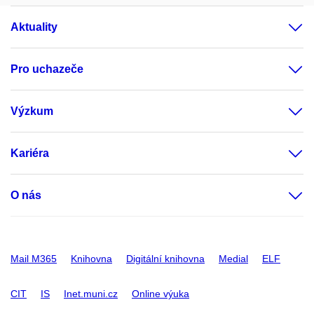
Aktuality
Pro uchazeče
Výzkum
Kariéra
O nás
Mail M365
Knihovna
Digitální knihovna
Medial
ELF
CIT
IS
Inet.muni.cz
Online výuka