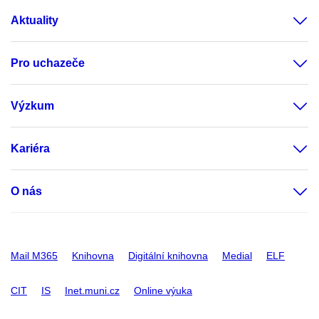
Aktuality
Pro uchazeče
Výzkum
Kariéra
O nás
Mail M365
Knihovna
Digitální knihovna
Medial
ELF
CIT
IS
Inet.muni.cz
Online výuka