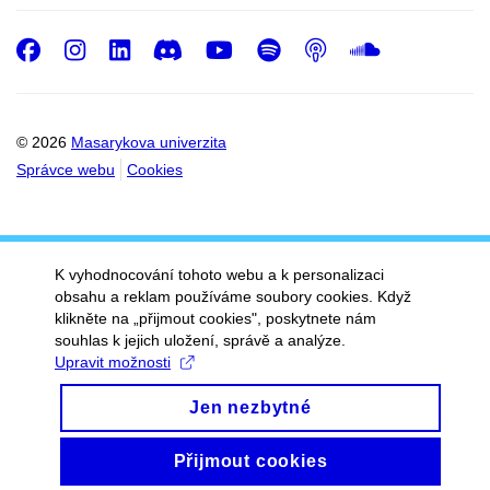
Facebook
Instagram
LinkedIn
Discord
Youtube
Spotify
Podcast
SoundC
© 2026
Masarykova univerzita
Správce webu
Cookies
K vyhodnocování tohoto webu a k personalizaci
obsahu a reklam používáme soubory cookies. Když
klikněte na „přijmout cookies", poskytnete nám
souhlas k jejich uložení, správě a analýze.
Upravit možnosti
Jen nezbytné
Přijmout cookies