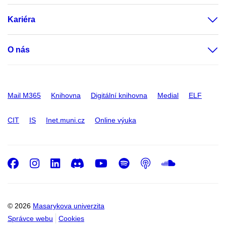
Kariéra
O nás
Mail M365
Knihovna
Digitální knihovna
Medial
ELF
CIT
IS
Inet.muni.cz
Online výuka
Facebook
Instagram
LinkedIn
Discord
Youtube
Spotify
Podcast
SoundC
© 2026
Masarykova univerzita
Správce webu
Cookies