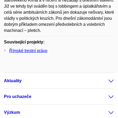
starověkého Říma a v ničem si nezadají s dnešním stavem.
Již ve tehdy byl sváděn boj s lobbingem a úplatkářstvím a
celá série ambituárních zákonů jen dokazuje nešvary, které
vládly v politických kruzích. Pro dnešní zákonodárství jsou
dobrým příkladem omezení předvolebních a volebních
machinací – pletich.
Související projekty:
Římské trestní právo
Aktuality
Pro uchazeče
Výzkum