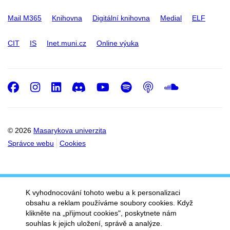
Mail M365
Knihovna
Digitální knihovna
Medial
ELF
CIT
IS
Inet.muni.cz
Online výuka
Facebook
Instagram
LinkedIn
Discord
Youtube
Spotify
Podcast
SoundC
© 2026
Masarykova univerzita
Správce webu
Cookies
K vyhodnocování tohoto webu a k personalizaci
obsahu a reklam používáme soubory cookies. Když
klikněte na „přijmout cookies", poskytnete nám
souhlas k jejich uložení, správě a analýze.