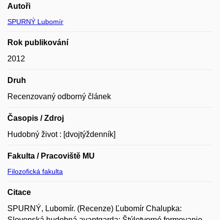
Autoři
SPURNÝ Lubomír
Rok publikování
2012
Druh
Recenzovaný odborný článek
Časopis / Zdroj
Hudobný život : [dvojtýždenník]
Fakulta / Pracoviště MU
Filozofická fakulta
Citace
SPURNÝ, Lubomír. (Recenze) Ľubomír Chalupka:
Slovenská hudobná avantgarda: Štýlotvorné formovanie