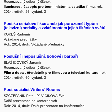
Recenzovaný odborný článek
Iluminace : časopis pro teorii, historii a estetiku filmu
, rok:
2014, ročník: 26, vydání: 3
Poetika seriálové fikce aneb jak porozumět typům
(televizní) seriality a zvláštnostem jejich fikčních světů
KOKEŠ Radomír
Vyžádané přednášky
Rok: 2014, druh: Vyžádané přednášky
Poslušní i neposlušní, bohové i barbaři
BLAŽEJOVSKÝ Jaromír
Recenzovaný odborný článek
Film a doba : čtvrtletník pro filmovou a televizní kulturu
, rok:
2014, ročník: 60, vydání: 3
Post-socialist Writers´ Rooms
SZCZEPANIK Petr
PJAJČÍKOVÁ Eva
Další prezentace na konferencích
Rok: 2014, druh: Další prezentace na konferencích