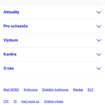
Aktuality
Pro uchazeče
Výzkum
Kariéra
O nás
Mail M365
Knihovna
Digitální knihovna
Medial
ELF
CIT
IS
Inet.muni.cz
Online výuka