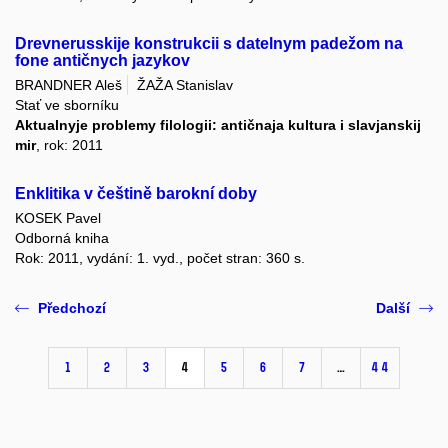
Drevnerusskije konstrukcii s datelnym padežom na
fone antičnych jazykov
BRANDNER Aleš
ŽAŽA Stanislav
Stať ve sborníku
Aktualnyje problemy filologii: antičnaja kultura i slavjanskij
mir
, rok: 2011
Enklitika v češtině barokní doby
KOSEK Pavel
Odborná kniha
Rok: 2011, vydání: 1. vyd., počet stran: 360 s.
Předchozí
Další
1
2
3
4
5
6
7
…
44