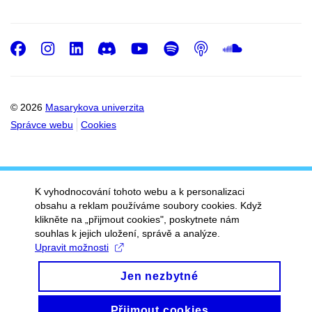
Facebook
Instagram
LinkedIn
Discord
Youtube
Spotify
Podcast
SoundC
© 2026
Masarykova univerzita
Správce webu
Cookies
K vyhodnocování tohoto webu a k personalizaci
obsahu a reklam používáme soubory cookies. Když
klikněte na „přijmout cookies", poskytnete nám
souhlas k jejich uložení, správě a analýze.
Upravit možnosti
Jen nezbytné
Přijmout cookies