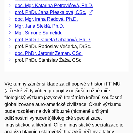
doc. Mgr. Katarina Petrovićová, Ph.D.
prof. PhDr. Jana Pleskalová, CSc.
doc. Mgr. Irena Radová, Ph.D.
Mgr. Jana Steklá, Ph.D.
Mgr. Simone Sumelidu
prof. PhDr. Daniela Urbanová, Ph.D.
prof. PhDr. Radoslav Večerka, DrSc.
doc. PhDr. Jaromír Zeman, CSc.
prof. PhDr. Stanislav Žaža, CSc.
Výzkumný záměr si klade za cíl poprvé v historii FF MU
(a české vědy vůbec propojit v nejširší možné míře
filologický výzkum jazykově-literárních kořenů současné
globalizované auro-americké civilizace. Okruh výzkumu
bude rozdělen na dvě příbuzné (nicméně určitými
odlišnostmi vynucené)filologické specializace,
lingvistickou a literární. Cílem lingvistické specializace je
analýza hlavních starověkých jazyků, řečtiny a latiny,