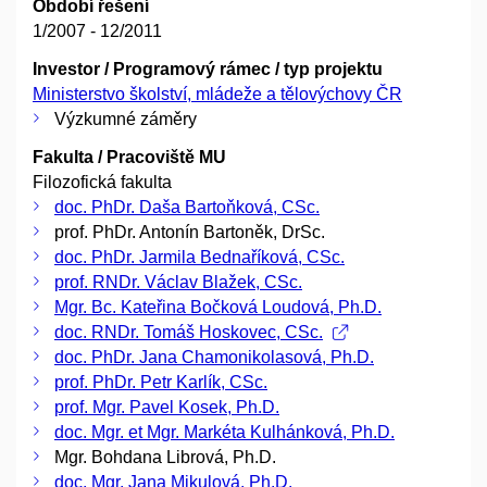
Období řešení
1/2007 - 12/2011
Investor / Programový rámec / typ projektu
Ministerstvo školství, mládeže a tělovýchovy ČR
Výzkumné záměry
Fakulta / Pracoviště MU
Filozofická fakulta
doc. PhDr. Daša Bartoňková, CSc.
prof. PhDr. Antonín Bartoněk, DrSc.
doc. PhDr. Jarmila Bednaříková, CSc.
prof. RNDr. Václav Blažek, CSc.
Mgr. Bc. Kateřina Bočková Loudová, Ph.D.
doc. RNDr. Tomáš Hoskovec, CSc.
doc. PhDr. Jana Chamonikolasová, Ph.D.
prof. PhDr. Petr Karlík, CSc.
prof. Mgr. Pavel Kosek, Ph.D.
doc. Mgr. et Mgr. Markéta Kulhánková, Ph.D.
Mgr. Bohdana Librová, Ph.D.
doc. Mgr. Jana Mikulová, Ph.D.