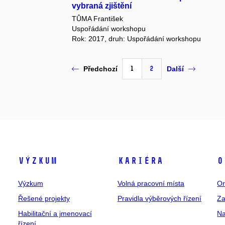
vybraná zjištění
TŮMA František
Uspořádání workshopu
Rok: 2017, druh: Uspořádání workshopu
1
2
Předchozí
Další
Výzkum
Kariéra
O
Výzkum
Volná pracovní místa
Or
Řešené projekty
Pravidla výběrových řízení
Za
Habilitační a jmenovací
Na
řízení