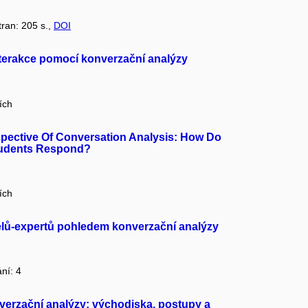
tran: 205 s.,
DOI
nterakce pomocí konverzační analýzy
ích
pective Of Conversation Analysis: How Do
tudents Respond?
ích
telů-expertů pohledem konverzační analýzy
ání: 4
verzační analýzy: východiska, postupy a