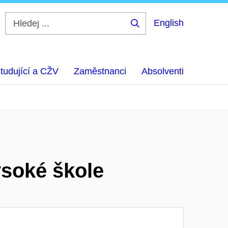
English
Hledej
...
tudující a CŽV
Zaměstnanci
Absolventi
ysoké škole