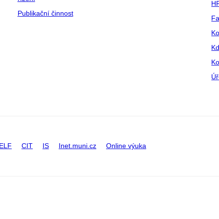
HR
Publikační činnost
Fa
Ko
Kd
Ko
Úř
ELF
CIT
IS
Inet.muni.cz
Online výuka