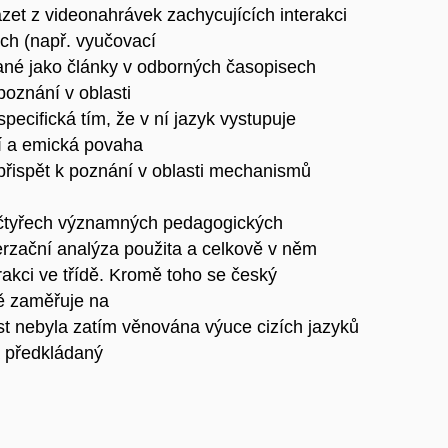
zet z videonahrávek zachycujících interakci
ech (např. vyučovací
vané jako články v odborných časopisech
poznání v oblasti
specifická tím, že v ní jazyk vystupuje
ní a emická povaha
přispět k poznání v oblasti mechanismů
čtyřech významných pedagogických
rzační analýza použita a celkově v něm
akci ve třídě. Kromě toho se český
ě zaměřuje na
st nebyla zatím věnována výuce cizích jazyků
 předkládaný