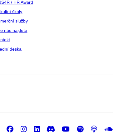
S4R / HR Award
kultní školy
merční služby
e nás najdete
ntakt
ední deska
Facebook
Instagram
LinkedIn
Discord
Youtube
Spotify
Podcast
Sound