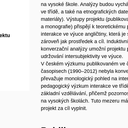
na vysoké škole. Analýzy budou vychá
ve třídě, a také na etnografických dat
materiály). Výstupy projektu (publiko
a monografie) přispějí k teoretickému 
interakce ve výuce angličtiny, která je 
jektu
zároveň jak prostředek a cíl. Induktiv
konverzační analýzy umožní projektu 
udržování intersubjektivity ve výuce.
V českém výzkumu publikovaném ve 
časopisech (1990–2012) nebyla konve
převažuje monologický pohled na inter
pedagogický výzkum interakce ve tříd
základní vzdělávání, přičemž pozorno
na vysokých školách. Tuto mezeru má
projekt za cíl vyplnit.