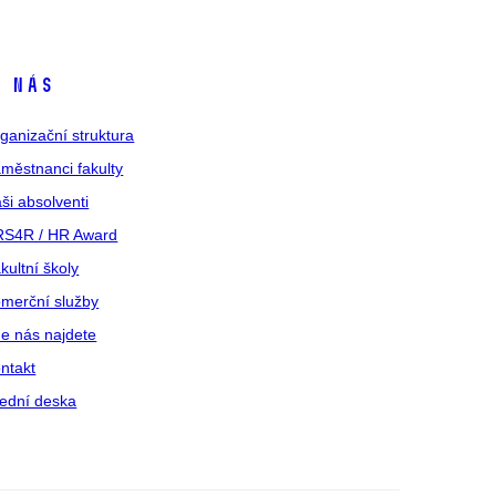
 nás
ganizační struktura
městnanci fakulty
ši absolventi
S4R / HR Award
kultní školy
merční služby
e nás najdete
ntakt
ední deska