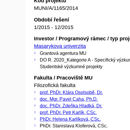
Kód projektu
MUNI/A/1165/2014
Období řešení
1/2015 - 12/2015
Investor / Programový rámec / typ pro
Masarykova univerzita
Grantová agentura MU
DO R. 2020_Kategorie A - Specifický výzku
Studentské výzkumné projekty
Fakulta / Pracoviště MU
Filozofická fakulta
prof. PhDr. Klára Osolsobě, Dr.
doc. Mgr. Pavel Caha, Ph.D.
doc. PhDr. Zdeňka Hladká, Dr.
prof. PhDr. Petr Karlík, CSc.
PhDr. Helena Karlíková, CSc.
PhDr. Stanislava Kloferová, CSc.