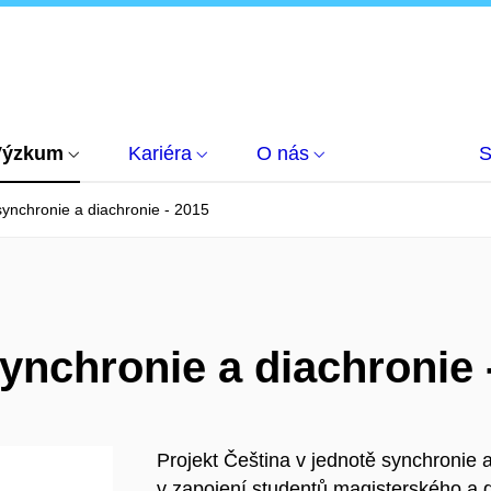
Výzkum
Kariéra
O nás
S
synchronie a diachronie - 2015
synchronie a diachronie 
Projekt Čeština v jednotě synchronie 
v zapojení studentů magisterského a 