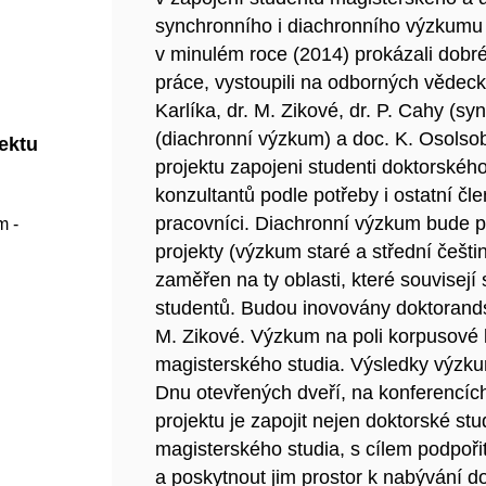
synchronního i diachronního výzkumu 
v minulém roce (2014) prokázali dobré 
práce, vystoupili na odborných vědeck
Karlíka, dr. M. Zikové, dr. P. Cahy (sy
(diachronní výzkum) a doc. K. Osolsob
jektu
projektu zapojeni studenti doktorského 
konzultantů podle potřeby i ostatní č
pracovníci. Diachronní výzkum bude p
m -
projekty (výzkum staré a střední češti
zaměřen na ty oblasti, které souvisejí
studentů. Budou inovovány doktorands
M. Zikové. Výzkum na poli korpusové l
magisterského studia. Výsledky výzku
Dnu otevřených dveří, na konferencích
projektu je zapojit nejen doktorské st
magisterského studia, s cílem podpoři
a poskytnout jim prostor k nabývání d