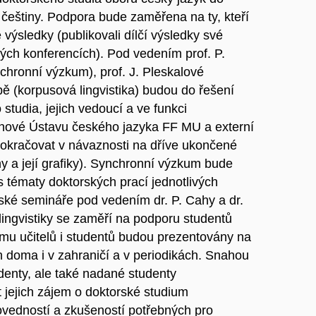
češtiny. Podpora bude zaměřena na ty, kteří
výsledky (publikovali dílčí výsledky své
ých konferencích). Pod vedením prof. P.
nchronní výzkum), prof. J. Pleskalové
ě (korpusová lingvistika) budou do řešení
studia, jejich vedoucí a ve funkci
lenové Ústavu českého jazyka FF MU a externí
okračovat v návaznosti na dříve ukončené
ny a její grafiky). Synchronní výzkum bude
 s tématy doktorských prací jednotlivých
ké semináře pod vedením dr. P. Cahy a dr.
ingvistiky se zaměří na podporu studentů
mu učitelů i studentů budou prezentovány na
 doma i v zahraničí a v periodikách. Snahou
udenty, ale také nadané studenty
t jejich zájem o doktorské studium
ovedností a zkušeností potřebných pro