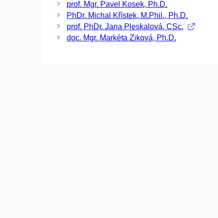
prof. Mgr. Pavel Kosek, Ph.D.
PhDr. Michal Křístek, M.Phil., Ph.D.
prof. PhDr. Jana Pleskalová, CSc.
doc. Mgr. Markéta Ziková, Ph.D.