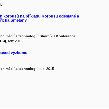
ích
ch korpusů na příkladu Korpusu odeslané a
dřicha Smetany
h médií a technologií: Sborník z Konference
013)
, rok: 2015
s based výzkumu
ch médií a technologií
, rok: 2015