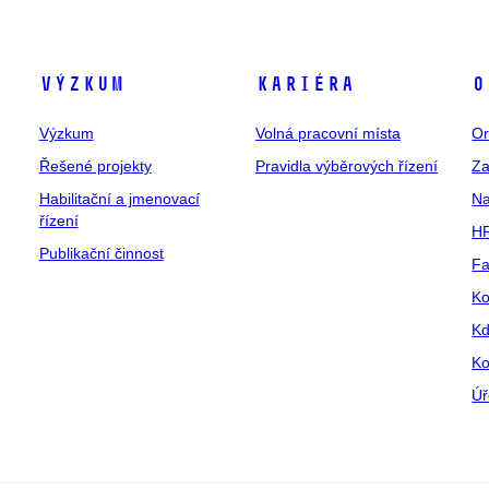
Výzkum
Kariéra
O
Výzkum
Volná pracovní místa
Or
Řešené projekty
Pravidla výběrových řízení
Za
Habilitační a jmenovací
Na
řízení
HR
Publikační činnost
Fa
Ko
Kd
Ko
Úř