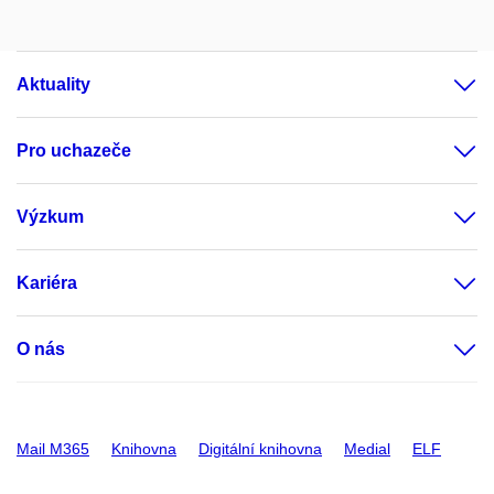
Aktuality
Pro uchazeče
Výzkum
Kariéra
O nás
Mail M365
Knihovna
Digitální knihovna
Medial
ELF