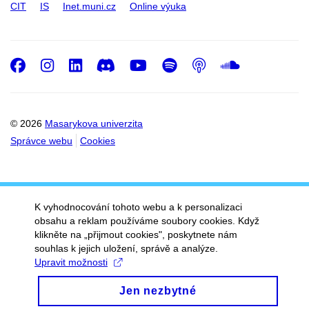
CIT
IS
Inet.muni.cz
Online výuka
Facebook
Instagram
LinkedIn
Discord
Youtube
Spotify
Podcast
SoundC
© 2026
Masarykova univerzita
Správce webu
Cookies
K vyhodnocování tohoto webu a k personalizaci
obsahu a reklam používáme soubory cookies. Když
klikněte na „přijmout cookies", poskytnete nám
souhlas k jejich uložení, správě a analýze.
Upravit možnosti
Jen nezbytné