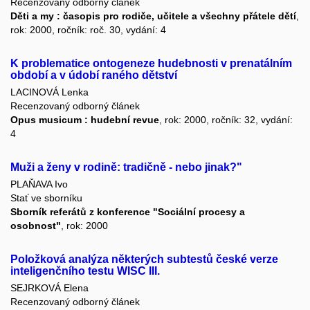
Recenzovaný odborný článek
Děti a my : časopis pro rodiče, učitele a všechny přátele dětí
,
rok: 2000, ročník: roč. 30, vydání: 4
K problematice ontogeneze hudebnosti v prenatálním
období a v údobí raného dětství
LACINOVÁ Lenka
Recenzovaný odborný článek
Opus musicum : hudební revue
, rok: 2000, ročník: 32, vydání:
4
Muži a ženy v rodině: tradičně - nebo jinak?"
PLAŇAVA Ivo
Stať ve sborníku
Sborník referátů z konference "Sociální procesy a
osobnost"
, rok: 2000
Položková analýza některých subtestů české verze
inteligenčního testu WISC III.
SEJRKOVÁ Elena
Recenzovaný odborný článek