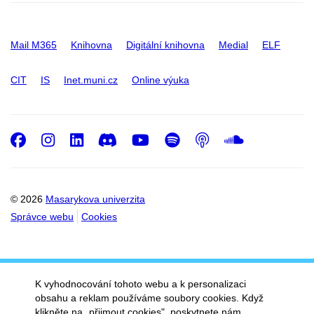
Mail M365
Knihovna
Digitální knihovna
Medial
ELF
CIT
IS
Inet.muni.cz
Online výuka
Facebook
Instagram
LinkedIn
Discord
Youtube
Spotify
Podcast
SoundC
© 2026
Masarykova univerzita
Správce webu
Cookies
K vyhodnocování tohoto webu a k personalizaci
obsahu a reklam používáme soubory cookies. Když
klikněte na „přijmout cookies", poskytnete nám