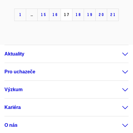
1
…
15
16
17
18
19
20
21
Aktuality
Pro uchazeče
Výzkum
Kariéra
O nás