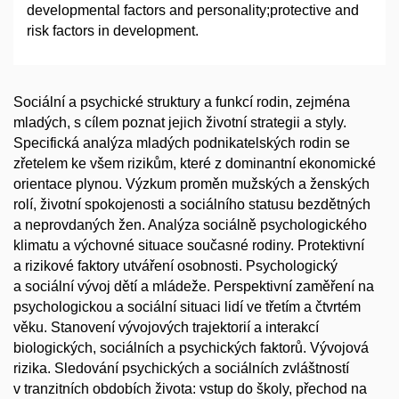
developmental factors and personality;protective and
risk factors in development.
Sociální a psychické struktury a funkcí rodin, zejména
mladých, s cílem poznat jejich životní strategii a styly.
Specifická analýza mladých podnikatelských rodin se
zřetelem ke všem rizikům, které z dominantní ekonomické
orientace plynou. Výzkum proměn mužských a ženských
rolí, životní spokojenosti a sociálního statusu bezdětných
a neprovdaných žen. Analýza sociálně psychologického
klimatu a výchovné situace současné rodiny. Protektivní
a rizikové faktory utváření osobnosti. Psychologický
a sociální vývoj dětí a mládeže. Perspektivní zaměření na
psychologickou a sociální situaci lidí ve třetím a čtvrtém
věku. Stanovení vývojových trajektorií a interakcí
biologických, sociálních a psychických faktorů. Vývojová
rizika. Sledování psychických a sociálních zvláštností
v tranzitních obdobích života: vstup do školy, přechod na