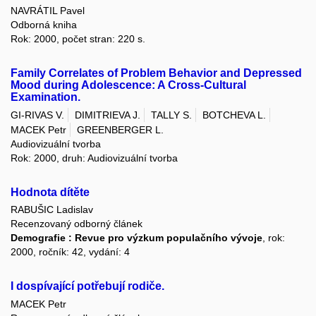
NAVRÁTIL Pavel
Odborná kniha
Rok: 2000, počet stran: 220 s.
Family Correlates of Problem Behavior and Depressed
Mood during Adolescence: A Cross-Cultural
Examination.
GI-RIVAS V.
DIMITRIEVA J.
TALLY S.
BOTCHEVA L.
MACEK Petr
GREENBERGER L.
Audiovizuální tvorba
Rok: 2000, druh: Audiovizuální tvorba
Hodnota dítěte
RABUŠIC Ladislav
Recenzovaný odborný článek
Demografie : Revue pro výzkum populačního vývoje
, rok:
2000, ročník: 42, vydání: 4
I dospívající potřebují rodiče.
MACEK Petr