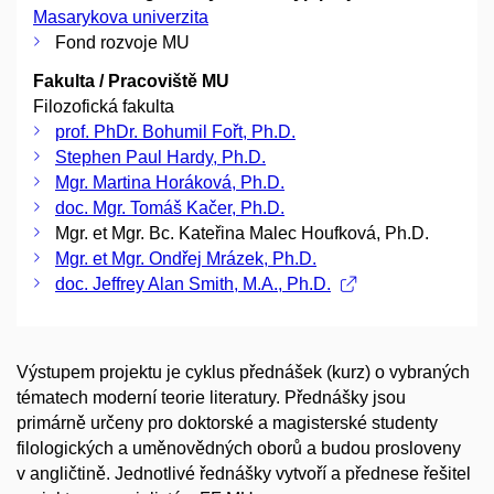
Masarykova univerzita
Fond rozvoje MU
Fakulta / Pracoviště MU
Filozofická fakulta
prof. PhDr. Bohumil Fořt, Ph.D.
Stephen Paul Hardy, Ph.D.
Mgr. Martina Horáková, Ph.D.
doc. Mgr. Tomáš Kačer, Ph.D.
Mgr. et Mgr. Bc. Kateřina Malec Houfková, Ph.D.
Mgr. et Mgr. Ondřej Mrázek, Ph.D.
doc. Jeffrey Alan Smith, M.A., Ph.D.
Výstupem projektu je cyklus přednášek (kurz) o vybraných
tématech moderní teorie literatury. Přednášky jsou
primárně určeny pro doktorské a magisterské studenty
filologických a uměnovědných oborů a budou prosloveny
v angličtině. Jednotlivé řednášky vytvoří a přednese řešitel