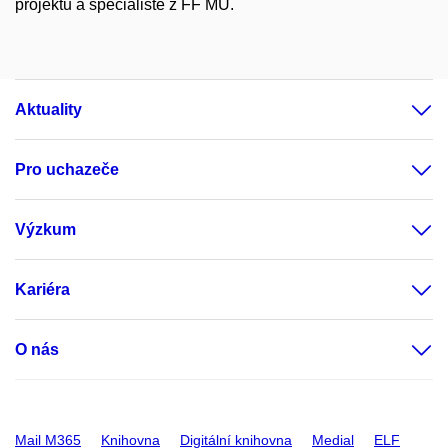
projektu a specialisté z FF MU.
Aktuality
Pro uchazeče
Výzkum
Kariéra
O nás
Mail M365
Knihovna
Digitální knihovna
Medial
ELF