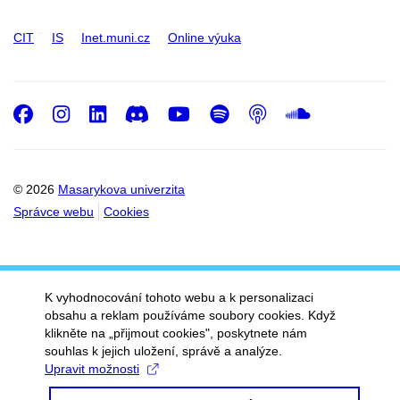
CIT
IS
Inet.muni.cz
Online výuka
Facebook
Instagram
LinkedIn
Discord
Youtube
Spotify
Podcast
SoundC
© 2026
Masarykova univerzita
Správce webu
Cookies
K vyhodnocování tohoto webu a k personalizaci
obsahu a reklam používáme soubory cookies. Když
klikněte na „přijmout cookies", poskytnete nám
souhlas k jejich uložení, správě a analýze.
Upravit možnosti