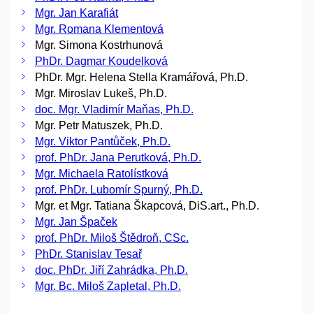
Mgr. Jan Karafiát
Mgr. Romana Klementová
Mgr. Simona Kostrhunová
PhDr. Dagmar Koudelková
PhDr. Mgr. Helena Stella Kramářová, Ph.D.
Mgr. Miroslav Lukeš, Ph.D.
doc. Mgr. Vladimír Maňas, Ph.D.
Mgr. Petr Matuszek, Ph.D.
Mgr. Viktor Pantůček, Ph.D.
prof. PhDr. Jana Perutková, Ph.D.
Mgr. Michaela Ratolístková
prof. PhDr. Lubomír Spurný, Ph.D.
Mgr. et Mgr. Tatiana Škapcová, DiS.art., Ph.D.
Mgr. Jan Špaček
prof. PhDr. Miloš Štědroň, CSc.
PhDr. Stanislav Tesař
doc. PhDr. Jiří Zahrádka, Ph.D.
Mgr. Bc. Miloš Zapletal, Ph.D.