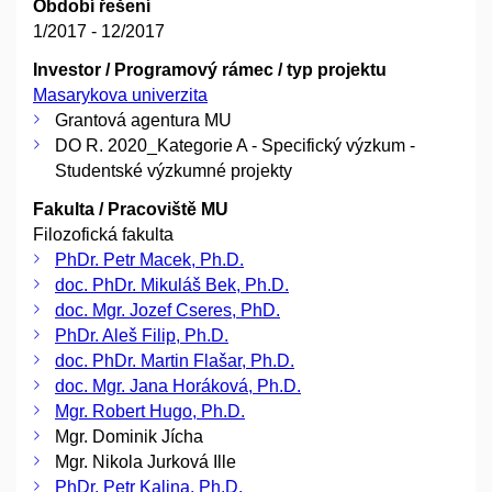
Období řešení
1/2017 - 12/2017
Investor / Programový rámec / typ projektu
Masarykova univerzita
Grantová agentura MU
DO R. 2020_Kategorie A - Specifický výzkum -
Studentské výzkumné projekty
Fakulta / Pracoviště MU
Filozofická fakulta
PhDr. Petr Macek, Ph.D.
doc. PhDr. Mikuláš Bek, Ph.D.
doc. Mgr. Jozef Cseres, PhD.
PhDr. Aleš Filip, Ph.D.
doc. PhDr. Martin Flašar, Ph.D.
doc. Mgr. Jana Horáková, Ph.D.
Mgr. Robert Hugo, Ph.D.
Mgr. Dominik Jícha
Mgr. Nikola Jurková Ille
PhDr. Petr Kalina, Ph.D.