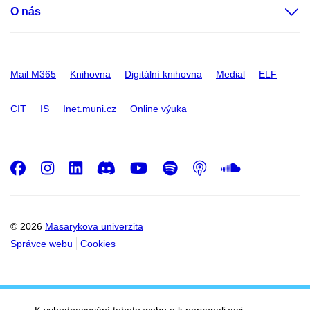
O nás
Mail M365
Knihovna
Digitální knihovna
Medial
ELF
CIT
IS
Inet.muni.cz
Online výuka
Facebook
Instagram
LinkedIn
Discord
Youtube
Spotify
Podcast
SoundC
© 2026
Masarykova univerzita
Správce webu
Cookies