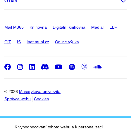
O nás
Mail M365
Knihovna
Digitální knihovna
Medial
ELF
CIT
IS
Inet.muni.cz
Online výuka
Facebook
Instagram
LinkedIn
Discord
Youtube
Spotify
Podcast
SoundC
© 2026
Masarykova univerzita
Správce webu
Cookies
K vyhodnocování tohoto webu a k personalizaci