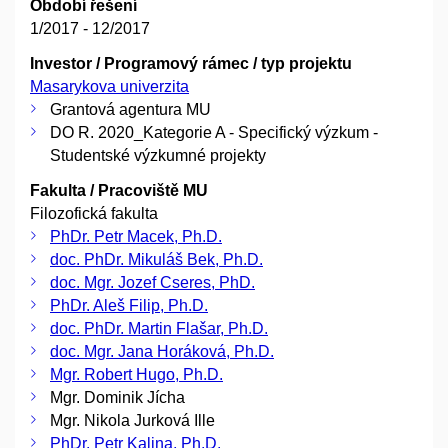
Období řešení
1/2017 - 12/2017
Investor / Programový rámec / typ projektu
Masarykova univerzita
Grantová agentura MU
DO R. 2020_Kategorie A - Specifický výzkum -
Studentské výzkumné projekty
Fakulta / Pracoviště MU
Filozofická fakulta
PhDr. Petr Macek, Ph.D.
doc. PhDr. Mikuláš Bek, Ph.D.
doc. Mgr. Jozef Cseres, PhD.
PhDr. Aleš Filip, Ph.D.
doc. PhDr. Martin Flašar, Ph.D.
doc. Mgr. Jana Horáková, Ph.D.
Mgr. Robert Hugo, Ph.D.
Mgr. Dominik Jícha
Mgr. Nikola Jurková Ille
PhDr. Petr Kalina, Ph.D.