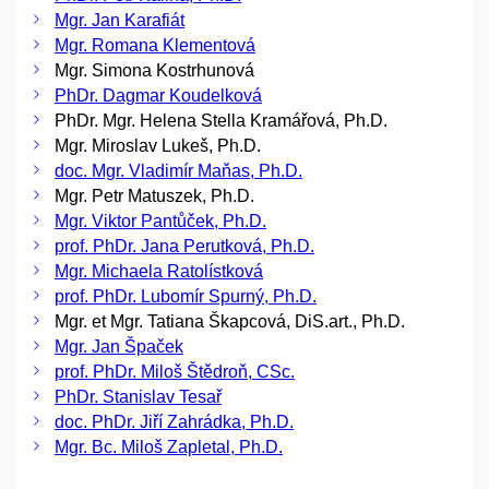
Mgr. Jan Karafiát
Mgr. Romana Klementová
Mgr. Simona Kostrhunová
PhDr. Dagmar Koudelková
PhDr. Mgr. Helena Stella Kramářová, Ph.D.
Mgr. Miroslav Lukeš, Ph.D.
doc. Mgr. Vladimír Maňas, Ph.D.
Mgr. Petr Matuszek, Ph.D.
Mgr. Viktor Pantůček, Ph.D.
prof. PhDr. Jana Perutková, Ph.D.
Mgr. Michaela Ratolístková
prof. PhDr. Lubomír Spurný, Ph.D.
Mgr. et Mgr. Tatiana Škapcová, DiS.art., Ph.D.
Mgr. Jan Špaček
prof. PhDr. Miloš Štědroň, CSc.
PhDr. Stanislav Tesař
doc. PhDr. Jiří Zahrádka, Ph.D.
Mgr. Bc. Miloš Zapletal, Ph.D.