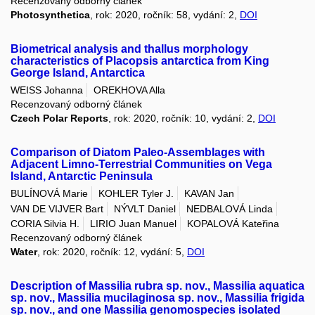
Recenzovaný odborný článek
Photosynthetica
, rok: 2020, ročník: 58, vydání: 2,
DOI
Biometrical analysis and thallus morphology
characteristics of Placopsis antarctica from King
George Island, Antarctica
WEISS Johanna
OREKHOVA Alla
Recenzovaný odborný článek
Czech Polar Reports
, rok: 2020, ročník: 10, vydání: 2,
DOI
Comparison of Diatom Paleo-Assemblages with
Adjacent Limno-Terrestrial Communities on Vega
Island, Antarctic Peninsula
BULÍNOVÁ Marie
KOHLER Tyler J.
KAVAN Jan
VAN DE VIJVER Bart
NÝVLT Daniel
NEDBALOVÁ Linda
CORIA Silvia H.
LIRIO Juan Manuel
KOPALOVÁ Kateřina
Recenzovaný odborný článek
Water
, rok: 2020, ročník: 12, vydání: 5,
DOI
Description of Massilia rubra sp. nov., Massilia aquatica
sp. nov., Massilia mucilaginosa sp. nov., Massilia frigida
sp. nov., and one Massilia genomospecies isolated