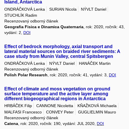
Island, Antarctica
ONDRÁČKOVÁ Lenka
SURIAN Nicola
NÝVLT Daniel
STUCHLÍK Radim
Recenzovaný odborný článek
Geografia Fisica e Dinamica Quaternaria
, rok: 2020, ročník: 43,
vydání: 2,
DOI
Effect of bedrock morphology, axial transport and
lateral material sources on braided river sediments: A
case study from Munin Valley, central Spitsbergen
ONDRÁČKOVÁ Lenka
NÝVLT Daniel
HANÁČEK Martin
Recenzovaný odborný článek
Polish Polar Research
, rok: 2020, ročník: 41, vydání: 3,
DOI
Effect of climate and moss vegetation on ground
surface temperature and the active layer among
different biogeographical regions in Antarctica
HRBÁČEK Filip
CANNONE Nicoletta
KŇAŽKOVÁ Michaela
MALFASI Francesco
CONVEY Peter
GUGLIELMIN Mauro
Recenzovaný odborný článek
Catena
, rok: 2020, ročník: 190, vydání: JUL 2020,
DOI