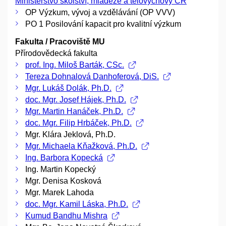
Ministerstvo školství, mládeže a tělovýchovy ČR
OP Výzkum, vývoj a vzdělávání (OP VVV)
PO 1 Posilování kapacit pro kvalitní výzkum
Fakulta / Pracoviště MU
Přírodovědecká fakulta
prof. Ing. Miloš Barták, CSc.
Tereza Dohnalová Danhoferová, DiS.
Mgr. Lukáš Dolák, Ph.D.
doc. Mgr. Josef Hájek, Ph.D.
Mgr. Martin Hanáček, Ph.D.
doc. Mgr. Filip Hrbáček, Ph.D.
Mgr. Klára Jeklová, Ph.D.
Mgr. Michaela Kňažková, Ph.D.
Ing. Barbora Kopecká
Ing. Martin Kopecký
Mgr. Denisa Kosková
Mgr. Marek Lahoda
doc. Mgr. Kamil Láska, Ph.D.
Kumud Bandhu Mishra