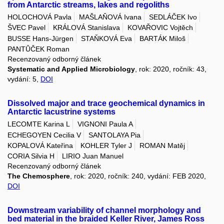
from Antarctic streams, lakes and regoliths
HOLOCHOVÁ Pavla
MAŠLAŇOVÁ Ivana
SEDLÁČEK Ivo
ŠVEC Pavel
KRÁLOVÁ Stanislava
KOVAŘOVIC Vojtěch
BUSSE Hans-Jürgen
STAŇKOVÁ Eva
BARTÁK Miloš
PANTŮČEK Roman
Recenzovaný odborný článek
Systematic and Applied Microbiology
, rok: 2020, ročník: 43,
vydání: 5,
DOI
Dissolved major and trace geochemical dynamics in
Antarctic lacustrine systems
LECOMTE Karina L
VIGNONI Paula A
ECHEGOYEN Cecilia V
SANTOLAYA Pia
KOPALOVÁ Kateřina
KOHLER Tyler J
ROMAN Matěj
CORIA Silvia H
LIRIO Juan Manuel
Recenzovaný odborný článek
The Chemosphere
, rok: 2020, ročník: 240, vydání: FEB 2020,
DOI
Downstream variability of channel morphology and
bed material in the braided Keller River, James Ross