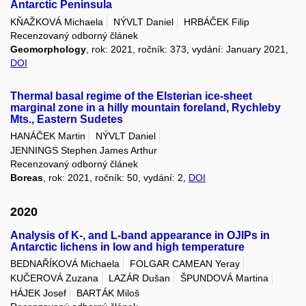
Antarctic Peninsula
KŇAŽKOVÁ Michaela
NÝVLT Daniel
HRBÁČEK Filip
Recenzovaný odborný článek
Geomorphology
, rok: 2021, ročník: 373, vydání: January 2021,
DOI
Thermal basal regime of the Elsterian ice-sheet
marginal zone in a hilly mountain foreland, Rychleby
Mts., Eastern Sudetes
HANÁČEK Martin
NÝVLT Daniel
JENNINGS Stephen James Arthur
Recenzovaný odborný článek
Boreas
, rok: 2021, ročník: 50, vydání: 2,
DOI
2020
Analysis of K-, and L-band appearance in OJIPs in
Antarctic lichens in low and high temperature
BEDNAŘÍKOVÁ Michaela
FOLGAR CAMEAN Yeray
KUČEROVÁ Zuzana
LAZÁR Dušan
ŠPUNDOVÁ Martina
HÁJEK Josef
BARTÁK Miloš