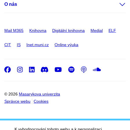
O nás
Mail M365
Knihovna
Digitální knihovna
Medial
ELF
CIT
IS
Inet.muni.cz
Online výuka
Facebook
Instagram
LinkedIn
Discord
Youtube
Spotify
Podcast
SoundC
© 2026
Masarykova univerzita
Správce webu
Cookies
K vyhodnocování tohoto webu a k personalizaci