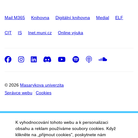
Mail M365
Knihovna
Digitální knihovna
Medial
ELF
CIT
IS
Inet.muni.cz
Online výuka
Facebook
Instagram
LinkedIn
Discord
Youtube
Spotify
Podcast
SoundC
© 2026
Masarykova univerzita
Správce webu
Cookies
K vyhodnocování tohoto webu a k personalizaci
obsahu a reklam používáme soubory cookies. Když
klikněte na „přijmout cookies", poskytnete nám