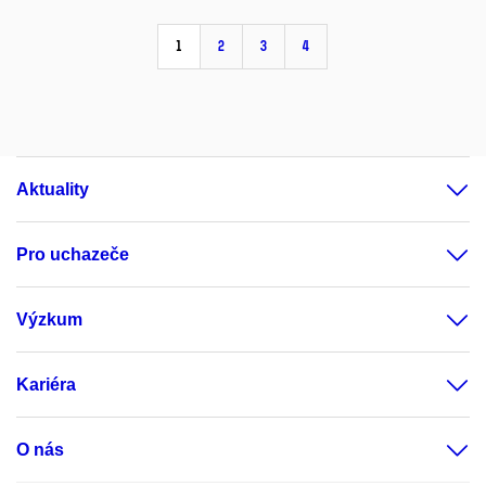
1
2
3
4
Aktuality
Pro uchazeče
Výzkum
Kariéra
O nás