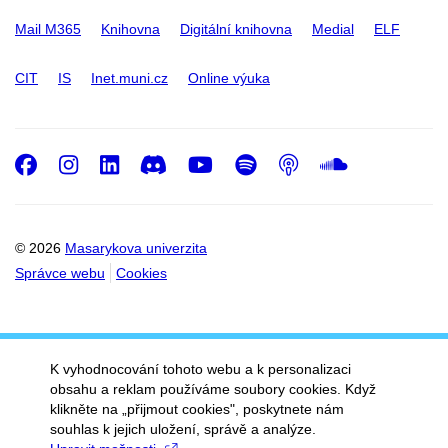
Mail M365
Knihovna
Digitální knihovna
Medial
ELF
CIT
IS
Inet.muni.cz
Online výuka
Facebook
Instagram
LinkedIn
Discord
Youtube
Spotify
Podcast
SoundC
© 2026
Masarykova univerzita
Správce webu
Cookies
K vyhodnocování tohoto webu a k personalizaci
obsahu a reklam používáme soubory cookies. Když
klikněte na „přijmout cookies", poskytnete nám
souhlas k jejich uložení, správě a analýze.