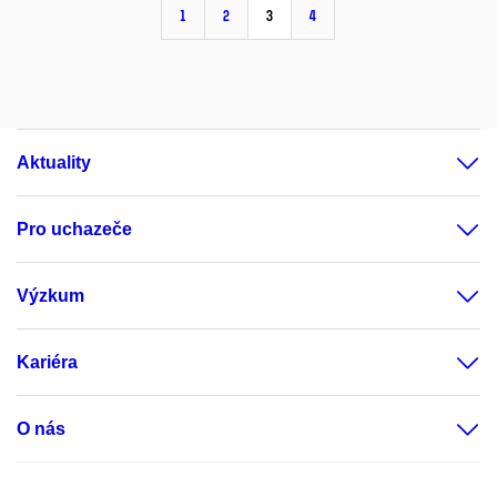
1
2
3
4
Aktuality
Pro uchazeče
Výzkum
Kariéra
O nás