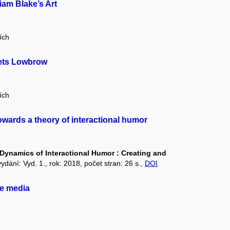
iam Blake’s Art
ích
ets Lowbrow
ích
owards a theory of interactional humor
Dynamics of Interactional Humor : Creating and
vydání: Vyd. 1., rok: 2018, počet stran: 26 s.,
DOI
he media