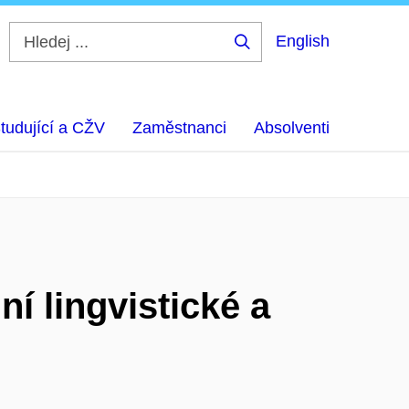
English
Hledej
...
tudující a CŽV
Zaměstnanci
Absolventi
í lingvistické a