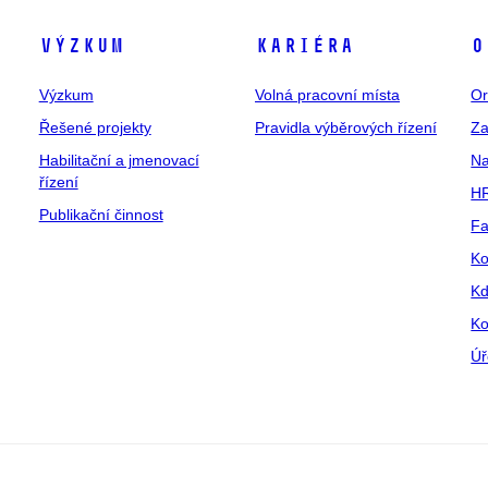
Výzkum
Kariéra
O
Výzkum
Volná pracovní místa
Or
Řešené projekty
Pravidla výběrových řízení
Za
Habilitační a jmenovací
Na
řízení
HR
Publikační činnost
Fa
Ko
Kd
Ko
Úř