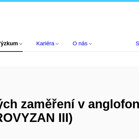
Výzkum
Kariéra
O nás
S
ch zaměření v anglofonn
PROVYZAN III)