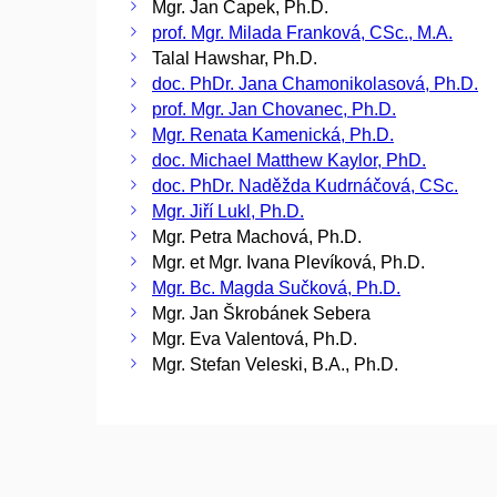
Mgr. Jan Čapek, Ph.D.
prof. Mgr. Milada Franková, CSc., M.A.
Talal Hawshar, Ph.D.
doc. PhDr. Jana Chamonikolasová, Ph.D.
prof. Mgr. Jan Chovanec, Ph.D.
Mgr. Renata Kamenická, Ph.D.
doc. Michael Matthew Kaylor, PhD.
doc. PhDr. Naděžda Kudrnáčová, CSc.
Mgr. Jiří Lukl, Ph.D.
Mgr. Petra Machová, Ph.D.
Mgr. et Mgr. Ivana Plevíková, Ph.D.
Mgr. Bc. Magda Sučková, Ph.D.
Mgr. Jan Škrobánek Sebera
Mgr. Eva Valentová, Ph.D.
Mgr. Stefan Veleski, B.A., Ph.D.