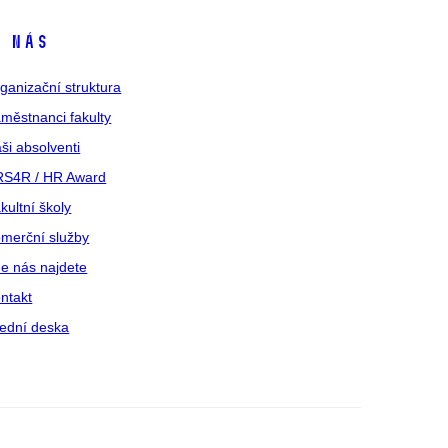
 nás
ganizační struktura
městnanci fakulty
ši absolventi
S4R / HR Award
kultní školy
merční služby
e nás najdete
ntakt
ední deska