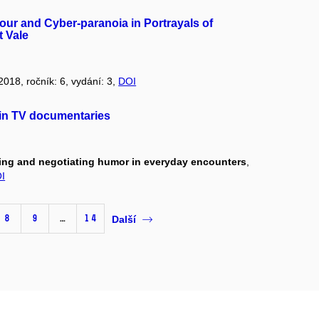
ur and Cyber-paranoia in Portrayals of
t Vale
 2018, ročník: 6, vydání: 3,
DOI
in TV documentaries
ting and negotiating humor in everyday encounters
,
I
8
9
…
14
Další