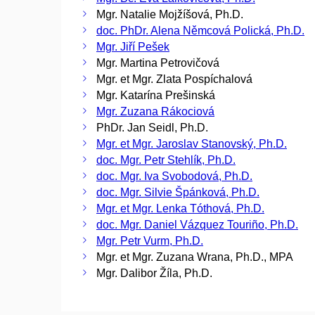
Mgr. Natalie Mojžíšová, Ph.D.
doc. PhDr. Alena Němcová Polická, Ph.D.
Mgr. Jiří Pešek
Mgr. Martina Petrovičová
Mgr. et Mgr. Zlata Pospíchalová
Mgr. Katarína Prešinská
Mgr. Zuzana Rákociová
PhDr. Jan Seidl, Ph.D.
Mgr. et Mgr. Jaroslav Stanovský, Ph.D.
doc. Mgr. Petr Stehlík, Ph.D.
doc. Mgr. Iva Svobodová, Ph.D.
doc. Mgr. Silvie Špánková, Ph.D.
Mgr. et Mgr. Lenka Tóthová, Ph.D.
doc. Mgr. Daniel Vázquez Touriño, Ph.D.
Mgr. Petr Vurm, Ph.D.
Mgr. et Mgr. Zuzana Wrana, Ph.D., MPA
Mgr. Dalibor Žíla, Ph.D.