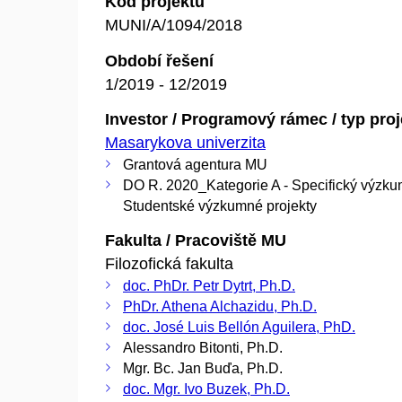
Kód projektu
MUNI/A/1094/2018
Období řešení
1/2019 - 12/2019
Investor / Programový rámec / typ pro
Masarykova univerzita
Grantová agentura MU
DO R. 2020_Kategorie A - Specifický výzku
Studentské výzkumné projekty
Fakulta / Pracoviště MU
Filozofická fakulta
doc. PhDr. Petr Dytrt, Ph.D.
PhDr. Athena Alchazidu, Ph.D.
doc. José Luis Bellón Aguilera, PhD.
Alessandro Bitonti, Ph.D.
Mgr. Bc. Jan Buďa, Ph.D.
doc. Mgr. Ivo Buzek, Ph.D.