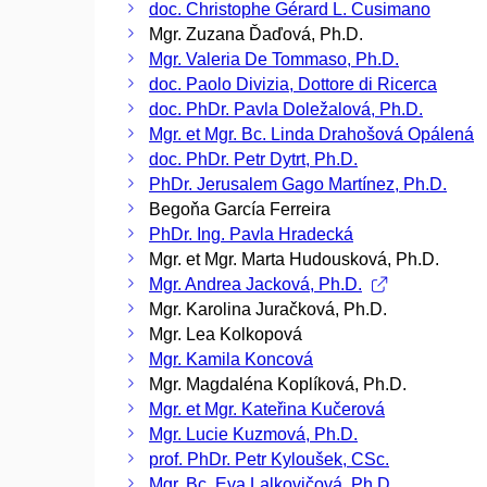
doc. Christophe Gérard L. Cusimano
Mgr. Zuzana Ďaďová, Ph.D.
Mgr. Valeria De Tommaso, Ph.D.
doc. Paolo Divizia, Dottore di Ricerca
doc. PhDr. Pavla Doležalová, Ph.D.
Mgr. et Mgr. Bc. Linda Drahošová Opálená
doc. PhDr. Petr Dytrt, Ph.D.
PhDr. Jerusalem Gago Martínez, Ph.D.
Begoňa García Ferreira
PhDr. Ing. Pavla Hradecká
Mgr. et Mgr. Marta Hudousková, Ph.D.
Mgr. Andrea Jacková, Ph.D.
Mgr. Karolina Juračková, Ph.D.
Mgr. Lea Kolkopová
Mgr. Kamila Koncová
Mgr. Magdaléna Koplíková, Ph.D.
Mgr. et Mgr. Kateřina Kučerová
Mgr. Lucie Kuzmová, Ph.D.
prof. PhDr. Petr Kyloušek, CSc.
Mgr. Bc. Eva Lalkovičová, Ph.D.