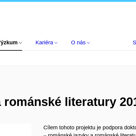
Výzkum
Kariéra
O nás
S
 románské literatury 2
Cílem tohoto projektu je podpora dokt
– románské jazyky a románské literat