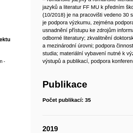
jazyků a literatur FF MU k předním š
(10/2018) je na pracovišti vedeno 30 
je podpora výzkumu, zejména podpora
usnadnění přístupu ke zdrojům inform
odborné literatury; zkvalitnění doktor
jektu
a mezinárodní úrovni; podpora činno
studia; materiální vybavení nutné k vý
výstupů a publikací, podpora konferen
m -
Publikace
Počet publikací: 35
2019