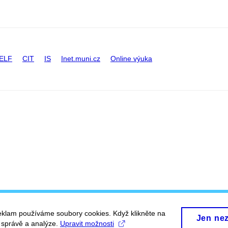
ELF
CIT
IS
Inet.muni.cz
Online výuka
eklam používáme soubory cookies. Když klikněte na
Jen ne
, správě a analýze.
Upravit možnosti