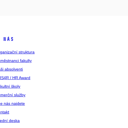
 nás
ganizační struktura
městnanci fakulty
ši absolventi
S4R / HR Award
kultní školy
merční služby
e nás najdete
ntakt
ední deska