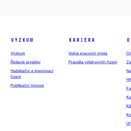
Výzkum
Kariéra
O
Výzkum
Volná pracovní místa
Or
Řešené projekty
Pravidla výběrových řízení
Za
Habilitační a jmenovací
Na
řízení
HR
Publikační činnost
Fa
Ko
Kd
Ko
Úř