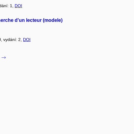
ydání: 1,
DOI
erche d'un lecteur (modele)
0, vydání: 2,
DOI