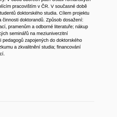
kolícím pracovištím v ČR. V současné době
studentů doktorského studia. Cílem projektu
 činnosti doktorandů. Způsob dosažení:
ací, pramenům a odborné literatuře; nákup
ských seminářů na meziuniverzitní
sti pedagogů zapojených do doktorského
zkumu a zkvalitnění studia; financování
cí.