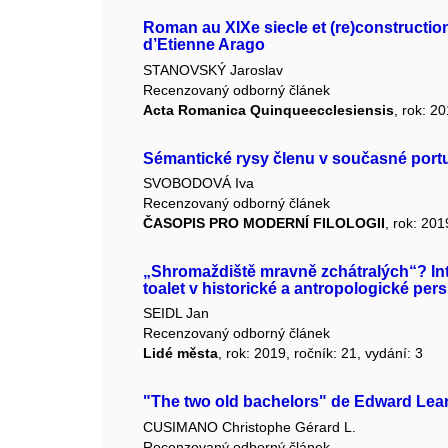
Roman au XIXe siecle et (re)construction 
d’Etienne Arago
STANOVSKÝ Jaroslav
Recenzovaný odborný článek
Acta Romanica Quinqueecclesiensis
, rok: 20
Sémantické rysy členu v současné portu
SVOBODOVÁ Iva
Recenzovaný odborný článek
ČASOPIS PRO MODERNÍ FILOLOGII
, rok: 201
„Shromaždiště mravně zchátralých“? Int
toalet v historické a antropologické per
SEIDL Jan
Recenzovaný odborný článek
Lidé města
, rok: 2019, ročník: 21, vydání: 3
"The two old bachelors" de Edward Lear
CUSIMANO Christophe Gérard L.
Recenzovaný odborný článek