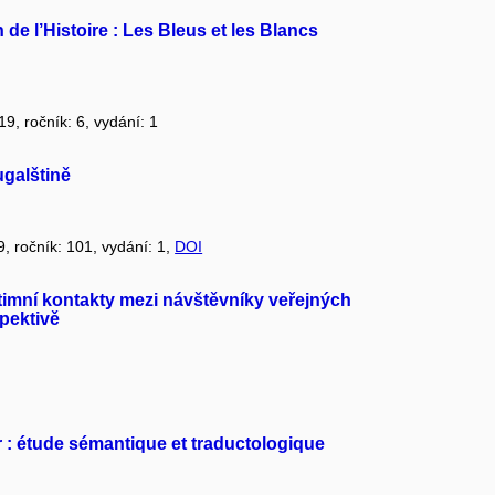
de l’Histoire : Les Bleus et les Blancs
19, ročník: 6, vydání: 1
galštině
9, ročník: 101, vydání: 1,
DOI
imní kontakty mezi návštěvníky veřejných
spektivě
 : étude sémantique et traductologique