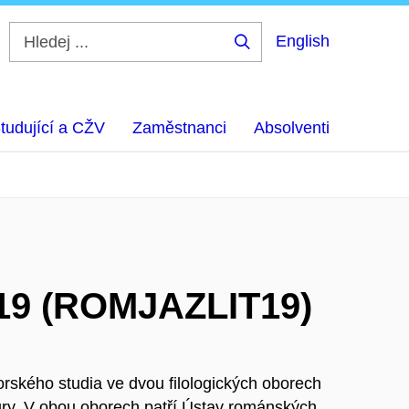
English
Hledej
...
tudující a CŽV
Zaměstnanci
Absolventi
019 (ROMJAZLIT19)
orského studia ve dvou filologických oborech
ury. V obou oborech patří Ústav románských