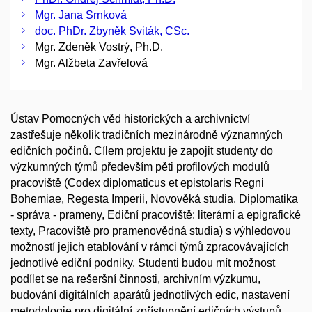
Mgr. Jana Srnková
doc. PhDr. Zbyněk Sviták, CSc.
Mgr. Zdeněk Vostrý, Ph.D.
Mgr. Alžbeta Zavřelová
Ústav Pomocných věd historických a archivnictví
zastřešuje několik tradičních mezinárodně významných
edičních počinů. Cílem projektu je zapojit studenty do
výzkumných týmů především pěti profilových modulů
pracoviště (Codex diplomaticus et epistolaris Regni
Bohemiae, Regesta Imperii, Novověká studia. Diplomatika
- správa - prameny, Ediční pracoviště: literární a epigrafické
texty, Pracoviště pro pramenovědná studia) s výhledovou
možností jejich etablování v rámci týmů zpracovávajících
jednotlivé ediční podniky. Studenti budou mít možnost
podílet se na rešeršní činnosti, archivním výzkumu,
budování digitálních aparátů jednotlivých edic, nastavení
metodologie pro digitální zpřístupnění edičních výstupů