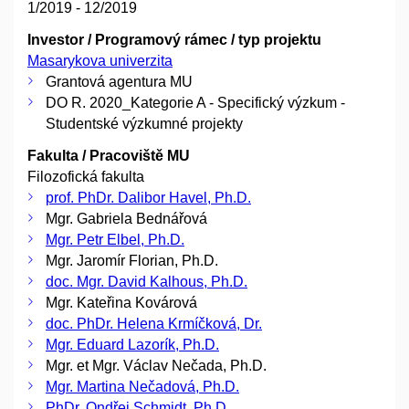
1/2019 - 12/2019
Investor / Programový rámec / typ projektu
Masarykova univerzita
Grantová agentura MU
DO R. 2020_Kategorie A - Specifický výzkum -
Studentské výzkumné projekty
Fakulta / Pracoviště MU
Filozofická fakulta
prof. PhDr. Dalibor Havel, Ph.D.
Mgr. Gabriela Bednářová
Mgr. Petr Elbel, Ph.D.
Mgr. Jaromír Florian, Ph.D.
doc. Mgr. David Kalhous, Ph.D.
Mgr. Kateřina Kovárová
doc. PhDr. Helena Krmíčková, Dr.
Mgr. Eduard Lazorík, Ph.D.
Mgr. et Mgr. Václav Nečada, Ph.D.
Mgr. Martina Nečadová, Ph.D.
PhDr. Ondřej Schmidt, Ph.D.