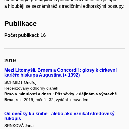
a hlouběji se seznámit též s tradičními editorskými postupy.
Publikace
Počet publikací: 16
2019
Mezi Litomyšlí, Brnem a Concordií : glosy k církevní
kariéře biskupa Augustina (+ 1392)
SCHMIDT Ondřej
Recenzovaný odborný článek
Brno v minulosti a dnes : Příspěvky k dějinám a výstavbě
Brna
, rok: 2019, ročník: 32, vydání: neuveden
Od ovečky ku knihe - alebo ako vznikal stredoveký
rukopis
SRNKOVÁ Jana