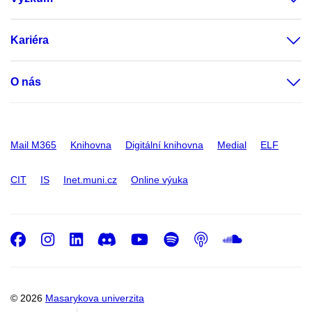
Kariéra
O nás
Mail M365
Knihovna
Digitální knihovna
Medial
ELF
CIT
IS
Inet.muni.cz
Online výuka
Facebook
Instagram
LinkedIn
Discord
Youtube
Spotify
Podcast
SoundC
© 2026
Masarykova univerzita