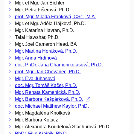
Mgr. et Mgr. Jan Eichler
Mgr. Petra Fišerová, Ph.D.
prof. Mgr. Milada Franková, CSc., M.A.
Mgr. et Mgr. Adéla Hájková, Ph.D.
Mgr. Katarína Havran, Ph.D.
Talal Hawshar, Ph.D.
Mgr. Joel Cameron Head, BA
Mgr. Martina Horáková, Ph.D.
Mgr. Anna Hrdinová
doc. PhDr. Jana Chamonikolasová, Ph.D.
prof. Mgr. Jan Chovanec, Ph.D.
Mgr. Eva Juhasová
doc. Mgr. Tomáš Kačer, Ph.D.
Mgr. Renata Kamenická, Ph.D.
Mgr. Barbora Kašpárková, Ph.D.
doc. Michael Matthew Kaylor, PhD.
Mgr. Magdaléna Knotková
Mgr. Barbora Kotucz
Mgr. Alexandra Koudelová Stachurová, Ph.D.
PhDr. Filip Krajník, Ph.D.