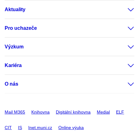
Aktuality
Pro uchazeče
Výzkum
Kariéra
O nás
Mail M365
Knihovna
Digitální knihovna
Medial
ELF
CIT
IS
Inet.muni.cz
Online výuka