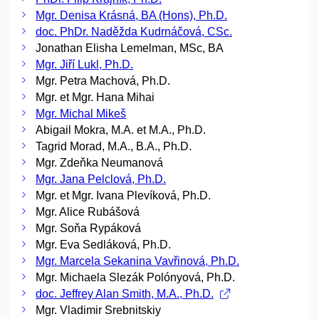
Mgr. Denisa Krásná, BA (Hons), Ph.D.
doc. PhDr. Naděžda Kudrnáčová, CSc.
Jonathan Elisha Lemelman, MSc, BA
Mgr. Jiří Lukl, Ph.D.
Mgr. Petra Machová, Ph.D.
Mgr. et Mgr. Hana Mihai
Mgr. Michal Mikeš
Abigail Mokra, M.A. et M.A., Ph.D.
Tagrid Morad, M.A., B.A., Ph.D.
Mgr. Zdeňka Neumanová
Mgr. Jana Pelclová, Ph.D.
Mgr. et Mgr. Ivana Plevíková, Ph.D.
Mgr. Alice Rubášová
Mgr. Soňa Rypáková
Mgr. Eva Sedláková, Ph.D.
Mgr. Marcela Sekanina Vavřinová, Ph.D.
Mgr. Michaela Slezák Polónyová, Ph.D.
doc. Jeffrey Alan Smith, M.A., Ph.D.
Mgr. Vladimir Srebnitskiy