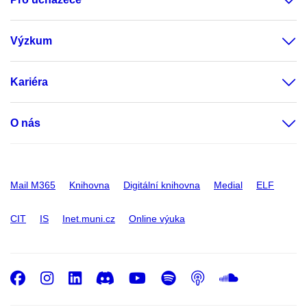
Výzkum
Kariéra
O nás
Mail M365
Knihovna
Digitální knihovna
Medial
ELF
CIT
IS
Inet.muni.cz
Online výuka
Facebook
Instagram
LinkedIn
Discord
Youtube
Spotify
Podcast
SoundC