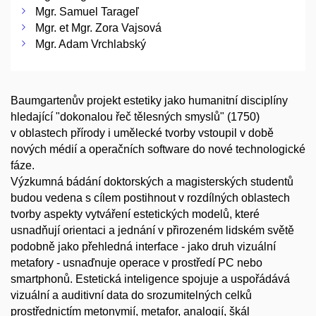
Mgr. Samuel Tarageľ
Mgr. et Mgr. Zora Vajsová
Mgr. Adam Vrchlabský
Baumgartenův projekt estetiky jako humanitní disciplíny
hledající "dokonalou řeč tělesných smyslů" (1750)
v oblastech přírody i umělecké tvorby vstoupil v době
nových médií a operačních software do nové technologické
fáze.
Výzkumná bádání doktorských a magisterských studentů
budou vedena s cílem postihnout v rozdílných oblastech
tvorby aspekty vytváření estetických modelů, které
usnadňují orientaci a jednání v přirozeném lidském světě
podobně jako přehledná interface - jako druh vizuální
metafory - usnaďnuje operace v prostředí PC nebo
smartphonů. Estetická inteligence spojuje a uspořádává
vizuální a auditivní data do srozumitelných celků
prostřednictím metonymií, metafor, analogií, škál