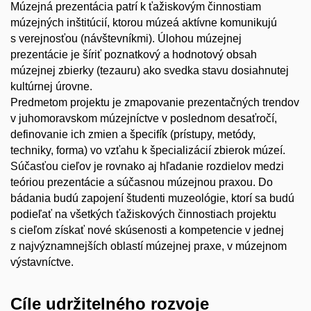
Múzejná prezentácia patrí k ťažiskovým činnostiam
múzejných inštitúcií, ktorou múzeá aktívne komunikujú
s verejnosťou (návštevníkmi). Úlohou múzejnej
prezentácie je šíriť poznatkový a hodnotový obsah
múzejnej zbierky (tezauru) ako svedka stavu dosiahnutej
kultúrnej úrovne.
Predmetom projektu je zmapovanie prezentačných trendov
v juhomoravskom múzejníctve v poslednom desaťročí,
definovanie ich zmien a špecifík (prístupy, metódy,
techniky, forma) vo vzťahu k špecializácií zbierok múzeí.
Súčasťou cieľov je rovnako aj hľadanie rozdielov medzi
teóriou prezentácie a súčasnou múzejnou praxou. Do
bádania budú zapojení študenti muzeológie, ktorí sa budú
podieľať na všetkých ťažiskových činnostiach projektu
s cieľom získať nové skúsenosti a kompetencie v jednej
z najvýznamnejších oblastí múzejnej praxe, v múzejnom
výstavníctve.
Cíle udržitelného rozvoje