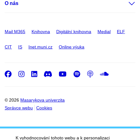
O nás
Mail M365
Knihovna
Digitální knihovna
Medial
ELF
CIT
IS
Inet.muni.cz
Online výuka
Facebook
Instagram
LinkedIn
Discord
Youtube
Spotify
Podcast
SoundC
© 2026
Masarykova univerzita
Správce webu
Cookies
K vyhodnocování tohoto webu a k personalizaci