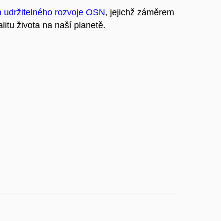
m udržitelného rozvoje OSN
, jejichž záměrem
litu života na naší planetě.