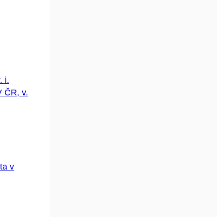
 i.
V ČR, v.
ta v