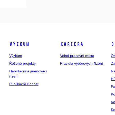
Výzkum
Kariéra
O
Výzkum
Volná pracovní místa
Or
Řešené projekty
Pravidla výběrových řízení
Za
Habilitační a jmenovací
Na
řízení
HR
Publikační činnost
Fa
Ko
Kd
Ko