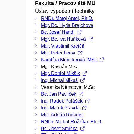
Fakulta / Pracoviště MU
Ústav výpočetní techniky
RNDr. Matej Antol, Ph.D.
Mgr. Bc. Illyria Brejchová
Bc. Josef Handl
Mgr. Bc. Iva Huňková
Mgr. Vlastimil Krejčíř
Mgr. Peter Lényi
Karolína Menclerová, MSc
Mgr. Kristián Mika
Mgr. Daniel Mikšík
Ing. Michal Mikuš
Veronika Němcová, M.Sc.
Bc. Jan Pavlíček
Ing. Radek Polášek
Ing. Marek Pravda
Mgr. Adrián Rošinec
RNDr. Michal Růžička, Ph.D.
Bc. Josef Smrčka