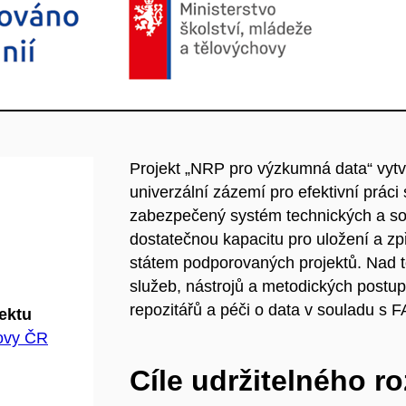
Projekt „NRP pro výzkumná data“ vytv
univerzální zázemí pro efektivní prác
zabezpečený systém technických a so
dostatečnou kapacitu pro uložení a zp
státem podporovaných projektů. Nad t
služeb, nástrojů a metodických postu
repozitářů a péči o data v souladu s F
jektu
hovy ČR
Cíle udržitelného r