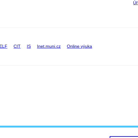
Úř
ELF
CIT
IS
Inet.muni.cz
Online výuka