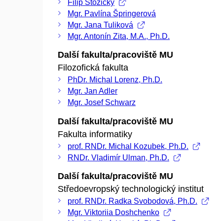
Filip Stožický
Mgr. Pavlína Špringerová
Mgr. Jana Tuliková
Mgr. Antonín Zita, M.A., Ph.D.
Další fakulta/pracoviště MU
Filozofická fakulta
PhDr. Michal Lorenz, Ph.D.
Mgr. Jan Adler
Mgr. Josef Schwarz
Další fakulta/pracoviště MU
Fakulta informatiky
prof. RNDr. Michal Kozubek, Ph.D.
RNDr. Vladimír Ulman, Ph.D.
Další fakulta/pracoviště MU
Středoevropský technologický institut
prof. RNDr. Radka Svobodová, Ph.D.
Mgr. Viktoriia Doshchenko