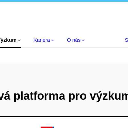
Výzkum
Kariéra
O nás
S
vá platforma pro výzku