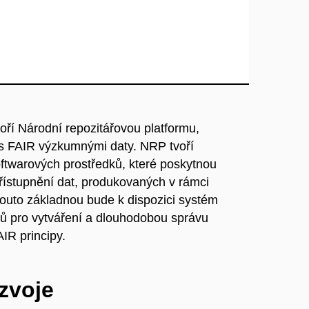
oří Národní repozitářovou platformu,
i s FAIR výzkumnými daty. NRP tvoří
ftwarových prostředků, které poskytnou
řístupnění dat, produkovaných v rámci
outo základnou bude k dispozici systém
pů pro vytváření a dlouhodobou správu
AIR principy.
ozvoje