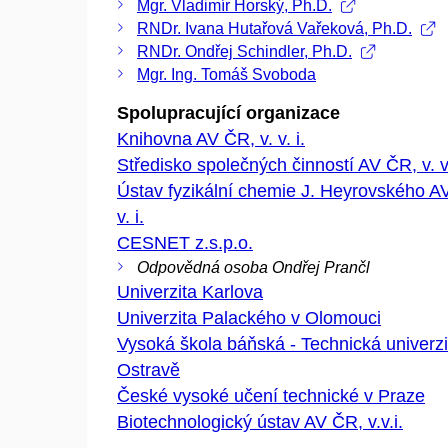
Mgr. Vladimír Horský, Ph.D.
RNDr. Ivana Hutařová Vařeková, Ph.D.
RNDr. Ondřej Schindler, Ph.D.
Mgr. Ing. Tomáš Svoboda
Spolupracující organizace
Knihovna AV ČR, v. v. i.
Středisko společných činností AV ČR, v. v.
Ústav fyzikální chemie J. Heyrovského A
v. i.
CESNET z.s.p.o.
Odpovědná osoba Ondřej Prančl
Univerzita Karlova
Univerzita Palackého v Olomouci
Vysoká škola báňská - Technická univerzi
Ostravě
České vysoké učení technické v Praze
Biotechnologický ústav AV ČR, v.v.i.