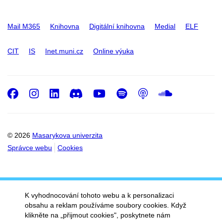
Mail M365
Knihovna
Digitální knihovna
Medial
ELF
CIT
IS
Inet.muni.cz
Online výuka
Facebook
Instagram
LinkedIn
Discord
Youtube
Spotify
Podcast
SoundC
© 2026
Masarykova univerzita
Správce webu
Cookies
K vyhodnocování tohoto webu a k personalizaci
obsahu a reklam používáme soubory cookies. Když
klikněte na „přijmout cookies", poskytnete nám