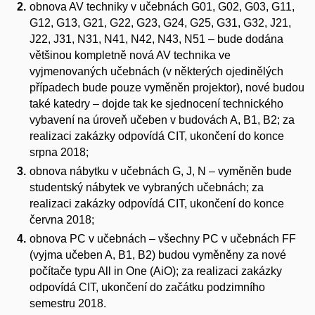
obnova AV techniky v učebnách G01, G02, G03, G11,
G12, G13, G21, G22, G23, G24, G25, G31, G32, J21,
J22, J31, N31, N41, N42, N43, N51 – bude dodána
většinou kompletně nová AV technika ve
vyjmenovaných učebnách (v některých ojedinělých
případech bude pouze vyměněn projektor), nové budou
také katedry – dojde tak ke sjednocení technického
vybavení na úroveň učeben v budovách A, B1, B2; za
realizaci zakázky odpovídá CIT, ukončení do konce
srpna 2018;
obnova nábytku v učebnách G, J, N – vyměněn bude
studentský nábytek ve vybraných učebnách; za
realizaci zakázky odpovídá CIT, ukončení do konce
června 2018;
obnova PC v učebnách – všechny PC v učebnách FF
(vyjma učeben A, B1, B2) budou vyměněny za nové
počítače typu All in One (AiO); za realizaci zakázky
odpovídá CIT, ukončení do začátku podzimního
semestru 2018.