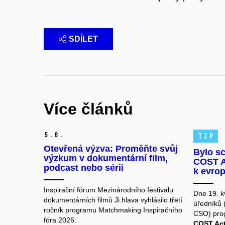
SDÍLET
Více článků
5.
8.
TIP
Otevřená výzva: Proměňte svůj
Bylo s
výzkum v dokumentární film,
COST Ac
podcast nebo sérii
k evro
Inspirační fórum Mezinárodního festivalu
Dne 19. k
dokumentárních filmů Ji.hlava vyhlásilo třetí
úředníků (
ročník programu Matchmaking Inspiračního
CSO) pro
fóra 2026.
COST Act