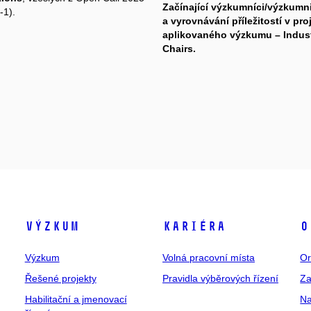
Začínající výzkumníci/výzkumn
-1).
a vyrovnávání příležitostí v pr
aplikovaného výzkumu – Indust
Chairs.
Výzkum
Kariéra
O
Výzkum
Volná pracovní místa
Or
Řešené projekty
Pravidla výběrových řízení
Za
Habilitační a jmenovací
Na