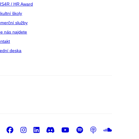
S4R / HR Award
kultní školy
merční služby
e nás najdete
ntakt
ední deska
Facebook
Instagram
LinkedIn
Discord
Youtube
Spotify
Podcast
Sound