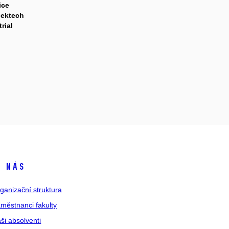
ice
ojektech
rial
 nás
ganizační struktura
městnanci fakulty
ši absolventi