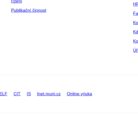
řízení
HR
Publikační činnost
Fa
Ko
Kd
Ko
Úř
ELF
CIT
IS
Inet.muni.cz
Online výuka