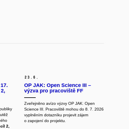
23.
6.
17.
OP JAK: Open Science III –
 2,
výzva pro pracoviště FF
Zveřejněno avízo výzvy OP JAK: Open
publiky
Science III. Pracoviště mohou do 8. 7. 2026
utěž
vyplněním dotazníku projevit zájem
ného
o zapojení do projektu.
cíl 2,