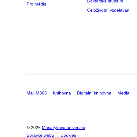
Doktorské studium
Pro média
Celoživotní vzdělávání
Mail M365
Knihovna
Digitální knihovna
Medial
© 2026
Masarykova univerzita
Správce webu
Cookies