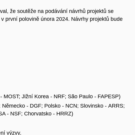
l, že soutěže na podávání návrhů projektů se
 v první polovině února 2024. Návrhy projektů bude
n - MOST; Jižní Korea - NRF;
São Paulo - FAPESP)
 Německo - DGF; Polsko - NCN; Slovinsko - ARRS;
SA - NSF; Chorvatsko - HRRZ)
ní výzvy.