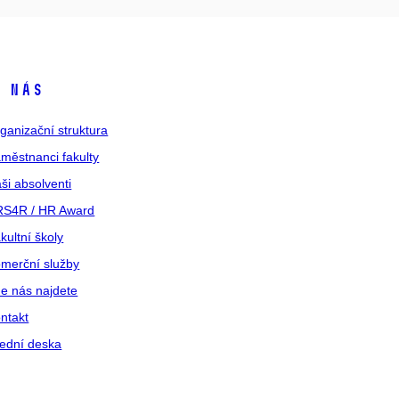
 nás
ganizační struktura
městnanci fakulty
ši absolventi
S4R / HR Award
kultní školy
merční služby
e nás najdete
ntakt
ední deska