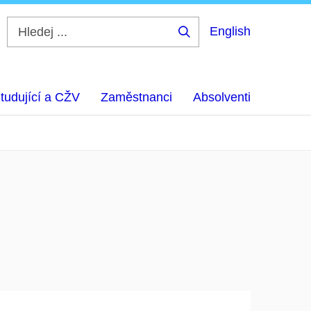
English
Hledej
...
tudující a CŽV
Zaměstnanci
Absolventi