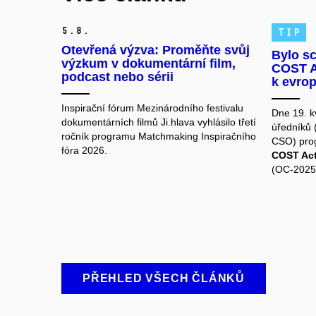
5.
8.
TIP
Otevřená výzva: Proměňte svůj
Bylo s
výzkum v dokumentární film,
COST Ac
podcast nebo sérii
k evro
Inspirační fórum Mezinárodního festivalu
Dne 19. k
dokumentárních filmů Ji.hlava vyhlásilo třetí
úředníků (
ročník programu Matchmaking Inspiračního
CSO) pro
fóra 2026.
COST Act
(OC-2025
PŘEHLED VŠECH ČLÁNKŮ