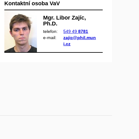
Kontaktní osoba VaV
Mgr. Libor Zajíc,
Ph.D.
telefon:
549 49
8781
e‑mail:
zajic@phil.mun
i.cz