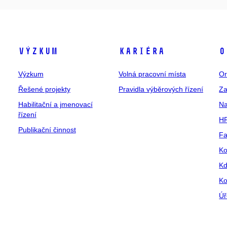
Výzkum
Kariéra
O
Výzkum
Volná pracovní místa
Or
Řešené projekty
Pravidla výběrových řízení
Za
Habilitační a jmenovací
Na
řízení
HR
Publikační činnost
Fa
Ko
Kd
Ko
Úř