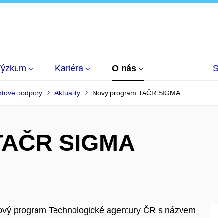
Výzkum
Kariéra
O nás
S
ktové podpory
Aktuality
Nový program TAČR SIGMA
 TAČR SIGMA
 nový program Technologické agentury ČR s názvem