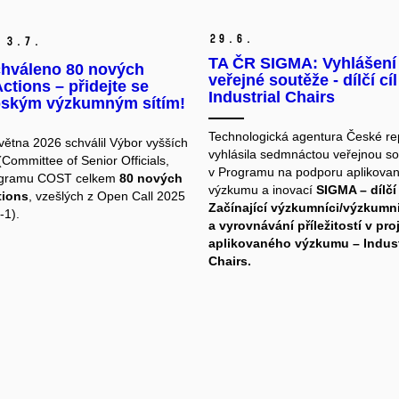
29.
6.
3.
7.
TA ČR SIGMA: Vyhlášení 
chváleno 80 nových
veřejné soutěže - dílčí cíl
tions – přidejte se
Industrial Chairs
pským výzkumným sítím!
Technologická agentura České re
větna 2026 schválil Výbor vyšších
vyhlásila
sedmnáctou veřejnou so
Committee of Senior Officials,
v Programu na podporu aplikova
gramu COST celkem
80 nových
výzkumu a inovací
SIGMA – dílčí 
ions
, vzešlých z Open Call 2025
Začínající výzkumníci/výzkumn
-1).
a vyrovnávání příležitostí v pr
aplikovaného výzkumu – Indust
Chairs.