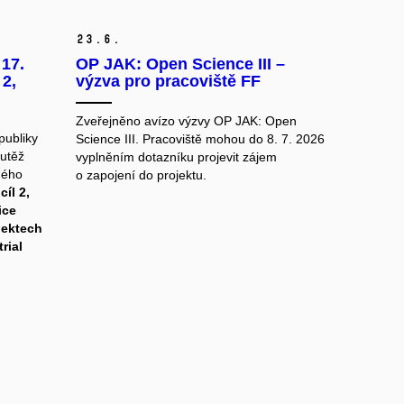
23.
6.
17.
OP JAK: Open Science III –
 2,
výzva pro pracoviště FF
Zveřejněno avízo výzvy OP JAK: Open
publiky
Science III. Pracoviště mohou do 8. 7. 2026
utěž
vyplněním dotazníku projevit zájem
ného
o zapojení do projektu.
cíl 2,
ice
ojektech
rial