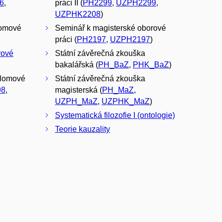
6
,
práci II (
PH2299
,
UZPH2299
,
UZPHK2208
)
lomové
Seminář k magisterské oborové
práci (
PH2197
,
UZPH2197
)
rové
Státní závěrečná zkouška
bakalářská (
PH_BaZ
,
PHK_BaZ
)
plomové
Státní závěrečná zkouška
98
,
magisterská (
PH_MaZ
,
UZPH_MaZ
,
UZPHK_MaZ
)
Systematická filozofie I (ontologie)
Teorie kauzality