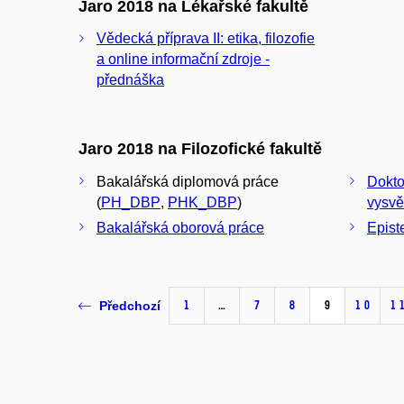
Jaro 2018 na Lékařské fakultě
Vědecká příprava II: etika, filozofie
a online informační zdroje -
přednáška
Jaro 2018 na Filozofické fakultě
Bakalářská diplomová práce
Dokto
(
PH_DBP
,
PHK_DBP
)
vysvě
Bakalářská oborová práce
Epist
1
…
7
8
9
10
1
Předchozí