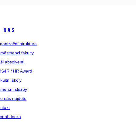
 nás
ganizační struktura
městnanci fakulty
ši absolventi
S4R / HR Award
kultní školy
merční služby
e nás najdete
ntakt
ední deska