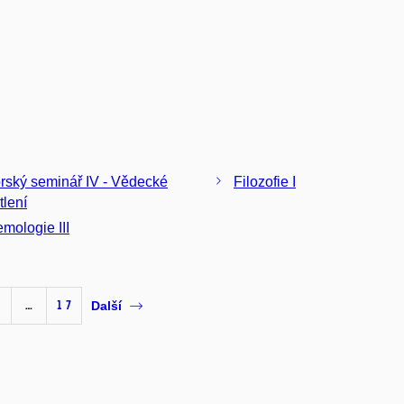
rský seminář IV - Vědecké
Filozofie I
tlení
emologie III
1
…
17
Další