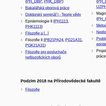
(
PH_DBP
,
PHK_DBP
)
(
PH_
UZP
Bakalářská oborová práce
Magis
Doktorský seminář I - Teorie vědy
(
PH_
Epistemologie II (
PH1113
,
Metod
PHK1113
)
Nedip
Filozofie a [...]
Probl
Filozofie II (
PB21PA24
,
PG21A31
,
epist
PGK21A31
)
Proje
Filozofie pro posluchače
práce
nefilozofických oborů
Podzim 2018 na Přírodovědecké fakultě
Filozofie