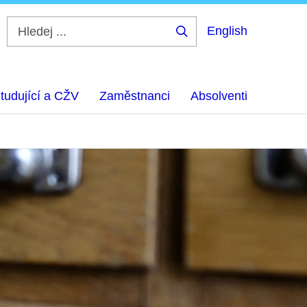
English
Hledej
...
tudující a CŽV
Zaměstnanci
Absolventi