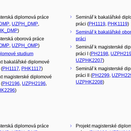
terská diplomová práce
Seminář k bakalářské dip
DMP
,
UZPH_DMP
,
práci (
PH1119
,
PHK1119
)
HK_DMP
)
Seminář k bakalářské obo
terská oborová práce
práci
OMP
,
UZPH_OMP
)
Seminář k magisterské di
lomové studium
práci I (
PH2198
,
UZPH21
UZPHK2207
)
kt bakalářské diplomové
 (
PH1117
,
PHK1117
)
Seminář k magisterské di
práci II (
PH2299
,
UZPH22
kt magisterské diplomové
UZPHK2208
)
 (
PH2196
,
UZPH2196
,
K2296
)
terská diplomová práce
Projekt magisterské diplo