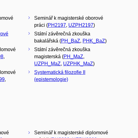
lomové
Seminář k magisterské oborové
práci (
PH2197
,
UZPH2197
)
rové
Státní závěrečná zkouška
bakalářská (
PH_BaZ
,
PHK_BaZ
)
plomové
Státní závěrečná zkouška
98
,
magisterská (
PH_MaZ
,
UZPH_MaZ
,
UZPHK_MaZ
)
plomové
Systematická filozofie II
99
,
(epistemologie)
mové
Seminář k magisterské diplomové