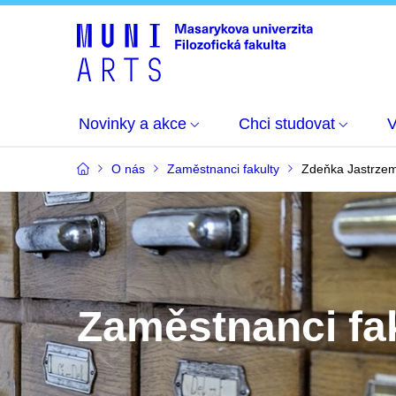
Novinky a akce
Chci studovat
O nás
Zaměstnanci fakulty
Zdeňka Jastrze
Zaměstnanci fa