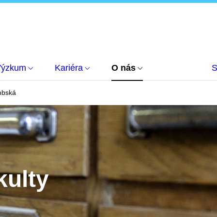
Výzkum
Kariéra
O nás
S
mbská
kulty