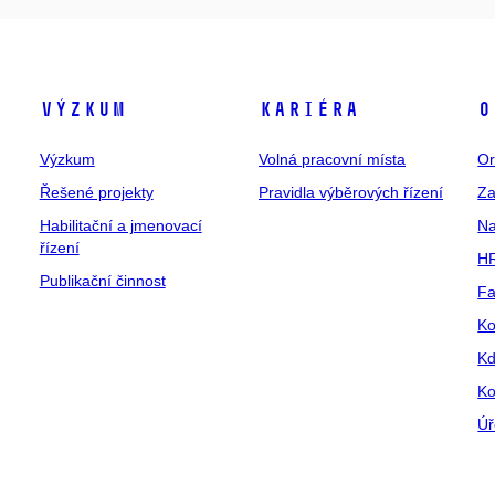
Výzkum
Kariéra
O
Výzkum
Volná pracovní místa
Or
Řešené projekty
Pravidla výběrových řízení
Za
Habilitační a jmenovací
Na
řízení
HR
Publikační činnost
Fa
Ko
Kd
Ko
Úř