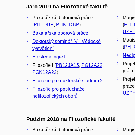
Jaro 2019 na Filozofické fakultě
Bakalářská diplomová práce
Magis
(
PH_DBP
,
PHK_DBP
)
(
PH_
UZP
Bakalářská oborová práce
Magis
Doktorský seminář IV - Vědecké
(
PH_
vysvětlení
Nedip
Epistemologie III
Proje
Filozofie I (
PB12JA15
,
PG12A22
,
práce
PGK12A22
)
Proje
Filozofie pro doktorské studium 2
práce
Filozofie pro posluchače
UZPH
nefilozofických oborů
Podzim 2018 na Filozofické fakultě
Bakalářská diplomová práce
Magis