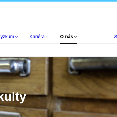
Výzkum
Kariéra
O nás
S
kulty