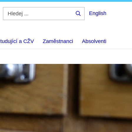
English
Hledej
...
tudující a CŽV
Zaměstnanci
Absolventi