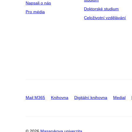
studium
Napsali o nás
Doktorské studium
Pro média
Celoživotní vzdělávání
Mail M365
Knihovna
Digitální knihovna
Medial
© 2026
Masarykova univerzita