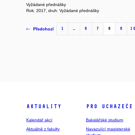
Vyžádané přednášky
Rok: 2017, druh: Vyžádané přednášky
1
…
6
7
8
9
1
Předchozí
Aktuality
Pro uchazeče
Kalendář akcí
Bakalářské studium
Aktuálně z fakulty
Navazující magisterské