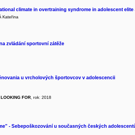
ational climate in overtraining syndrome in adolescent elite 
Kateřina
na zvládání sportovní zátěže
rénovania u vrcholových športovcov v adolescencii
K, LOOKING FOR
, rok: 2018
evíme" - Sebepoškozování u současných českých adolescent