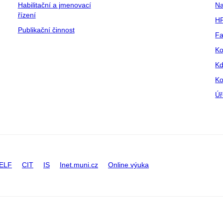
Habilitační a jmenovací
Na
řízení
HR
Publikační činnost
Fa
Ko
Kd
Ko
Úř
ELF
CIT
IS
Inet.muni.cz
Online výuka