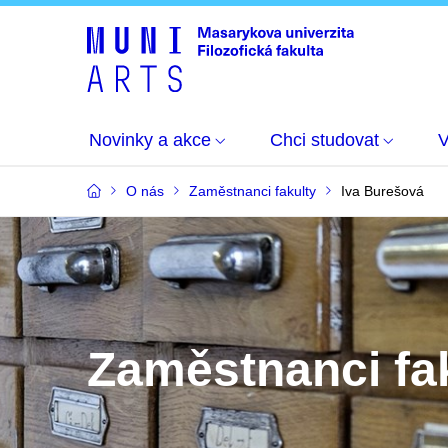
Novinky a akce
Chci studovat
O nás
Zaměstnanci fakulty
Iva Burešová
Zaměstnanci fa