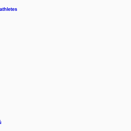
athletes
ů