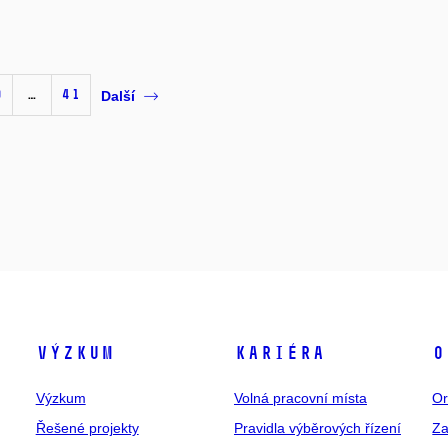
0
…
41
Další
Výzkum
Kariéra
O
Výzkum
Volná pracovní místa
Or
Řešené projekty
Pravidla výběrových řízení
Za