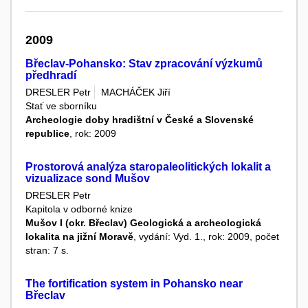
2009
Břeclav-Pohansko: Stav zpracování výzkumů
předhradí
DRESLER Petr
MACHÁČEK Jiří
Stať ve sborníku
Archeologie doby hradištní v České a Slovenské
republice
, rok: 2009
Prostorová analýza staropaleolitických lokalit a
vizualizace sond Mušov
DRESLER Petr
Kapitola v odborné knize
Mušov I (okr. Břeclav) Geologická a archeologická
lokalita na jižní Moravě
, vydání: Vyd. 1., rok: 2009, počet
stran: 7 s.
The fortification system in Pohansko near
Břeclav