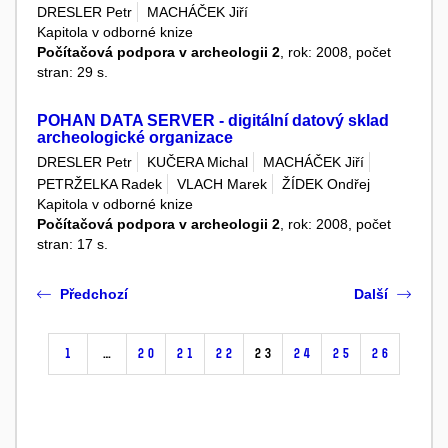
DRESLER Petr
MACHÁČEK Jiří
Kapitola v odborné knize
Počítačová podpora v archeologii 2
, rok: 2008, počet
stran: 29 s.
POHAN DATA SERVER - digitální datový sklad
archeologické organizace
DRESLER Petr
KUČERA Michal
MACHÁČEK Jiří
PETRŽELKA Radek
VLACH Marek
ŽÍDEK Ondřej
Kapitola v odborné knize
Počítačová podpora v archeologii 2
, rok: 2008, počet
stran: 17 s.
Předchozí
Další
1
…
20
21
22
23
24
25
26