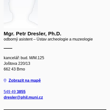
Mgr. Petr Dresler, Ph.D.
odborný asistent – Ústav archeologie a muzeologie
kancelář: bud. M/M.125
Joštova 220/13
662 43 Brno
Zobrazit na mapě
549 49
3855
dresler@phil.muni.cz