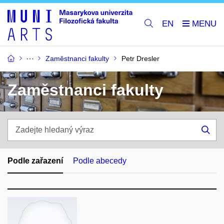
EN
Zaměstnanci fakulty
Petr Dresler
Zaměstnanci fakulty
Zadejte
hledaný
Hle
výraz
Podle zařazení
Podle abecedy