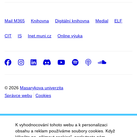
Mail M365
Knihovna
Digitální knihovna
Medial
ELF
CIT
IS
Inet.muni.cz
Online výuka
Facebook
Instagram
LinkedIn
Discord
Youtube
Spotify
Podcast
SoundC
© 2026
Masarykova univerzita
Správce webu
Cookies
K vyhodnocování tohoto webu a k personalizaci
obsahu a reklam používáme soubory cookies. Když