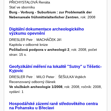
PŘICHYSTALOVÁ Renáta
Stať ve sborníku
Burg - Vorburg - Suburbium : zur Problematik der
Nebenareale frühmittelalterlicher Zentren
, rok: 2008
Digitální dokumentace archeologického
výzkumu opevnění
DRESLER Petr
MACHÁČEK Jiří
Kapitola v odborné knize
Počítačová podpora v archeologii 2
, rok: 2008, počet
stran: 15 s.
Geofyzikální měření na lokalitě "Sutny" u Těšetic-
Kyjovic
DRESLER Petr
MILO Peter
ŠEŠULKA Vojtěch
Recenzovaný odborný článek
Ve službách archeologie 1/2008
, rok: 2008, ročník: 2008,
vydání: 1
Hospodářské zázemí raně středověkého centra
na Pohansku u Břeclavi