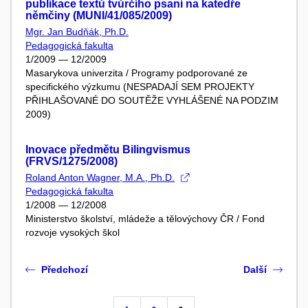
publikace textů tvůrčího psaní na katedře
němčiny (MUNI/41/085/2009)
Mgr. Jan Budňák, Ph.D.
Pedagogická fakulta
1/2009 — 12/2009
Masarykova univerzita / Programy podporované ze
specifického výzkumu (NESPADAJÍ SEM PROJEKTY
PŘIHLAŠOVANÉ DO SOUTĚŽE VYHLÁŠENÉ NA PODZIM
2009)
Inovace předmětu Bilingvismus
(FRVS/1275/2008)
Roland Anton Wagner, M.A., Ph.D.
Pedagogická fakulta
1/2008 — 12/2008
Ministerstvo školství, mládeže a tělovýchovy ČR / Fond
rozvoje vysokých škol
Předchozí
Další