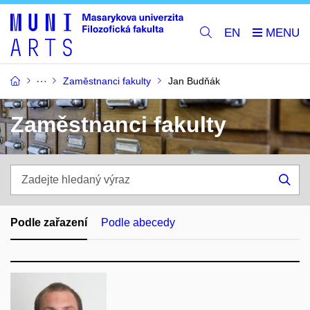
EN
Zaměstnanci fakulty
Jan Budňák
Zaměstnanci fakulty
Zadejte
hledaný
Hle
výraz
Podle zařazení
Podle abecedy