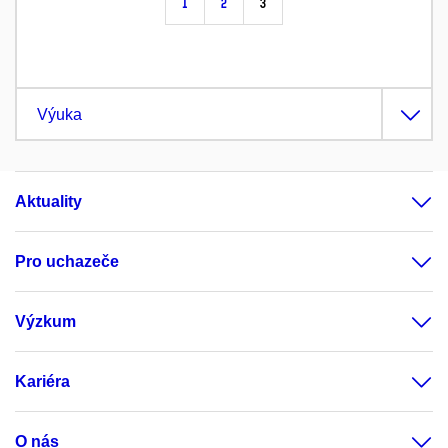
1
2
3
Výuka
Aktuality
Pro uchazeče
Výzkum
Kariéra
O nás