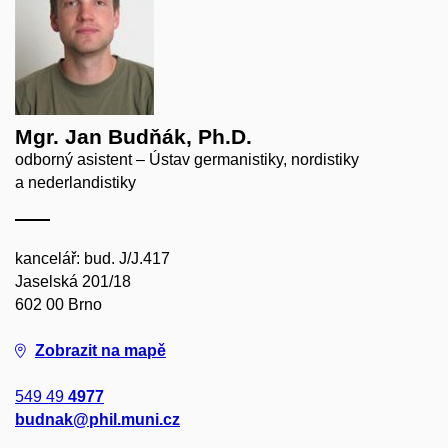
Mgr. Jan Budňák, Ph.D.
odborný asistent – Ústav germanistiky, nordistiky
a nederlandistiky
kancelář: bud. J/J.417
Jaselská 201/18
602 00 Brno
Zobrazit na mapě
549 49
4977
budnak@phil.muni.cz