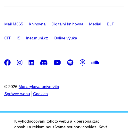
Mail M365
Knihovna
Digitální knihovna
Medial
ELF
CIT
IS
Inet.muni.cz
Online výuka
Facebook
Instagram
LinkedIn
Discord
Youtube
Spotify
Podcast
SoundC
© 2026
Masarykova univerzita
Správce webu
Cookies
K vyhodnocování tohoto webu a k personalizaci
obsahu a reklam používáme soubory cookies. Když