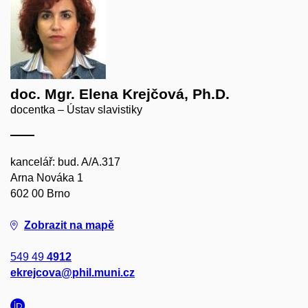
doc. Mgr. Elena Krejčová, Ph.D.
docentka – Ústav slavistiky
kancelář: bud. A/A.317
Arna Nováka 1
602 00 Brno
Zobrazit na mapě
549 49
4912
ekrejcova@phil.muni.cz