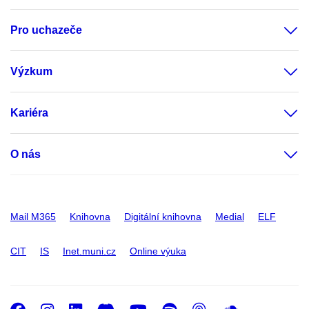
Pro uchazeče
Výzkum
Kariéra
O nás
Mail M365
Knihovna
Digitální knihovna
Medial
ELF
CIT
IS
Inet.muni.cz
Online výuka