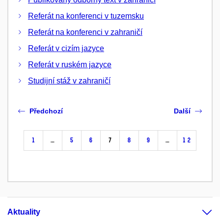
Referát na konferenci v tuzemsku
Referát na konferenci v zahraničí
Referát v cizím jazyce
Referát v ruském jazyce
Studijní stáž v zahraničí
Předchozí
Další
1
…
5
6
7
8
9
…
12
Aktuality