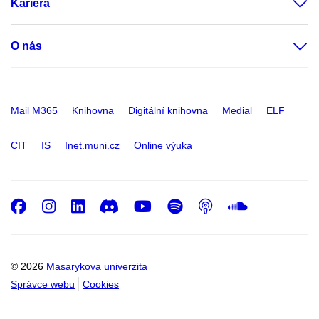
Kariéra
O nás
Mail M365
Knihovna
Digitální knihovna
Medial
ELF
CIT
IS
Inet.muni.cz
Online výuka
Facebook
Instagram
LinkedIn
Discord
Youtube
Spotify
Podcast
SoundC
© 2026
Masarykova univerzita
Správce webu
Cookies