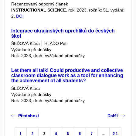
Recenzovaný odborný článek
INSTRUCTIONAL SCIENCE
, rok: 2023, ročník: 51, vydání:
2,
DOI
Integrace ukrajinských uprchlíků do českých
škol
ŠEĎOVÁ Klára
HLAĎO Petr
Vyžádané přednášky
Rok: 2023, druh: Vyžádané přednášky
Let them all talk! Could productive and collective
classroom dialogue work as a tool for enhancing
the achievement of all students?
ŠEĎOVÁ Klára
Vyžádané přednášky
Rok: 2023, druh: Vyžádané přednášky
Předchozí
Další
1
2
3
4
5
6
7
…
21