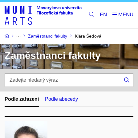
EN
Zaměstnanci fakulty
Klára Šeďová
Zaměstnanci fakulty
Zadejte
hledaný
Hle
výraz
Podle zařazení
Podle abecedy