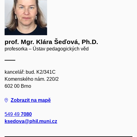
prof. Mgr. Klára Šeďová, Ph.D.
profesorka – Ústav pedagogických věd
kancelář: bud. K2/341C
Komenského nám. 220/2
602 00 Brno
Zobrazit na mapě
549 49
7080
ksedova@phil.muni.cz