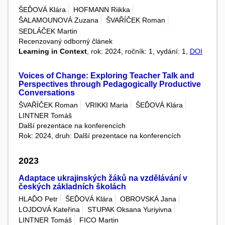
ŠEĎOVÁ Klára
HOFMANN Riikka
ŠALAMOUNOVÁ Zuzana
ŠVAŘÍČEK Roman
SEDLÁČEK Martin
Recenzovaný odborný článek
Learning in Context
, rok: 2024, ročník: 1, vydání: 1,
DOI
Voices of Change: Exploring Teacher Talk and
Perspectives through Pedagogically Productive
Conversations
ŠVAŘÍČEK Roman
VRIKKI Maria
ŠEĎOVÁ Klára
LINTNER Tomáš
Další prezentace na konferencích
Rok: 2024, druh: Další prezentace na konferencích
2023
Adaptace ukrajinských žáků na vzdělávání v
českých základních školách
HLAĎO Petr
ŠEĎOVÁ Klára
OBROVSKÁ Jana
LOJDOVÁ Kateřina
STUPAK Oksana Yuriyivna
LINTNER Tomáš
FICO Martin