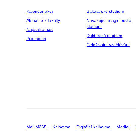
Kalendář akcí
Bakalářské studium
Aktuálně z fakulty
Navazující magisterské
studium
Napsali o nás
Doktorské studium
Pro média
Celoživotní vzdělávání
Mail M365
Knihovna
Digitální knihovna
Medial