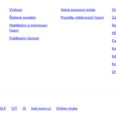
Výzkum
Volná pracovní místa
Or
Řešené projekty
Pravidla výběrových řízení
Za
Habilitační a jmenovací
Na
řízení
HR
Publikační činnost
Fa
Ko
Kd
Ko
Úř
ELF
CIT
IS
Inet.muni.cz
Online výuka