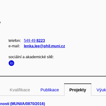
y
telefon:
549 49
8223
e‑mail:
lenka.lee@phil.muni.cz
sociální a akademické sítě:
Kvalifikace
Publikace
Projekty
Výuk
nosti (MUNI/A/0870/2016)