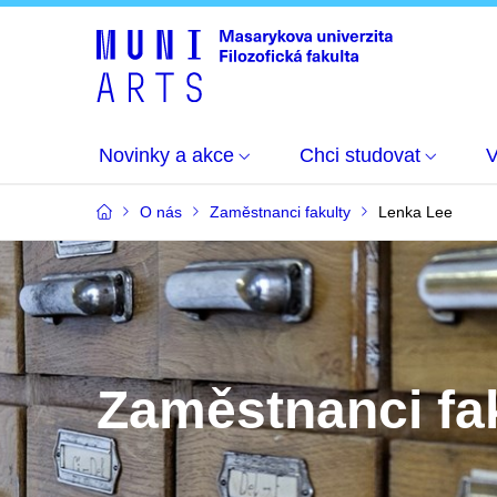
Novinky a akce
Chci studovat
O nás
Zaměstnanci fakulty
Lenka Lee
Zaměstnanci fa