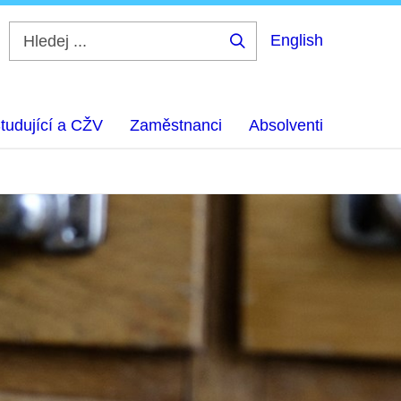
English
Hledej
...
tudující a CŽV
Zaměstnanci
Absolventi