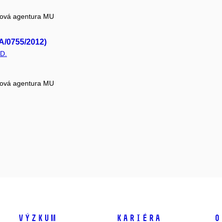
tová agentura MU
/A/0755/2012)
.D.
tová agentura MU
Výzkum
Kariéra
O