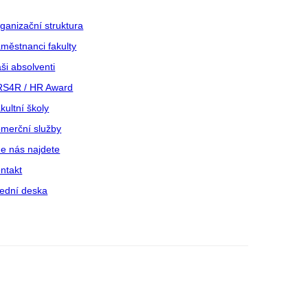
ganizační struktura
městnanci fakulty
ši absolventi
S4R / HR Award
kultní školy
merční služby
e nás najdete
ntakt
ední deska