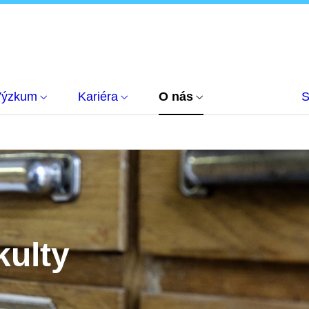
Výzkum
Kariéra
O nás
S
kulty