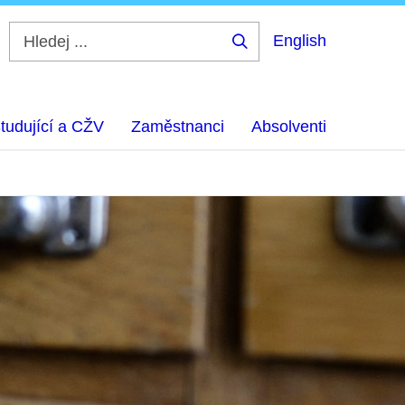
English
Hledej
...
tudující a CŽV
Zaměstnanci
Absolventi