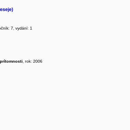
eseje)
očník: 7, vydání: 1
 prítomnosti
, rok: 2006