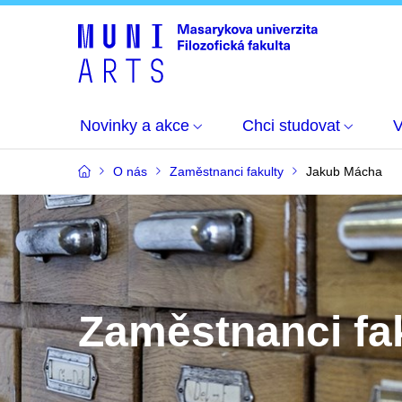
Novinky a akce
Chci studovat
O nás
Zaměstnanci fakulty
Jakub Mácha
Zaměstnanci fa