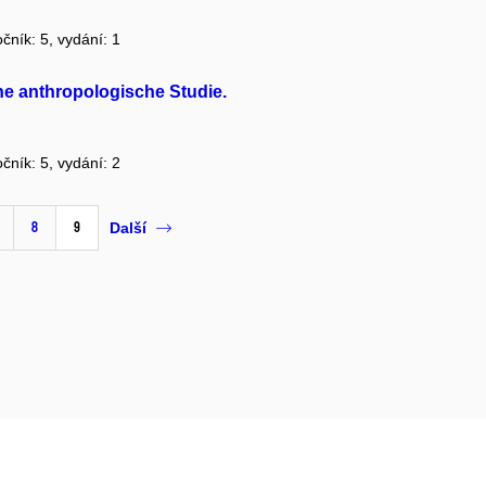
očník: 5, vydání: 1
ine anthropologische Studie.
očník: 5, vydání: 2
8
9
Další