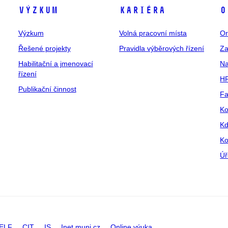
Výzkum
Kariéra
O
Výzkum
Volná pracovní místa
Or
Řešené projekty
Pravidla výběrových řízení
Za
Habilitační a jmenovací
Na
řízení
HR
Publikační činnost
Fa
Ko
Kd
Ko
Úř
ELF
CIT
IS
Inet.muni.cz
Online výuka