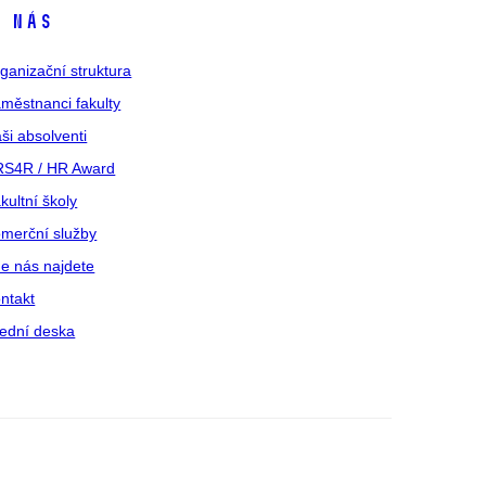
 nás
ganizační struktura
městnanci fakulty
ši absolventi
S4R / HR Award
kultní školy
merční služby
e nás najdete
ntakt
ední deska