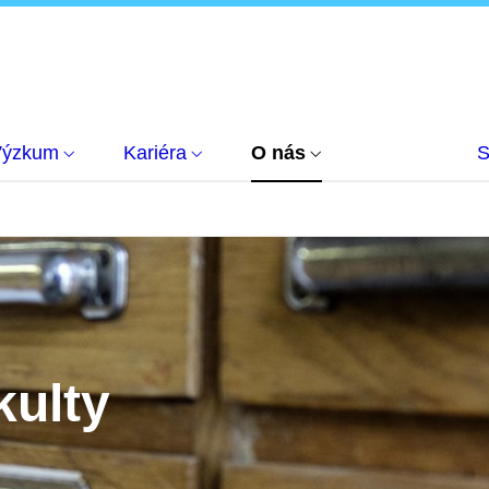
Výzkum
Kariéra
O nás
S
kulty