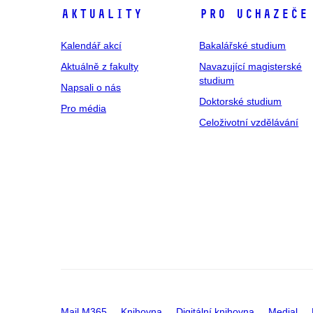
Aktuality
Pro uchazeče
Kalendář akcí
Bakalářské studium
Aktuálně z fakulty
Navazující magisterské
studium
Napsali o nás
Doktorské studium
Pro média
Celoživotní vzdělávání
Mail M365
Knihovna
Digitální knihovna
Medial