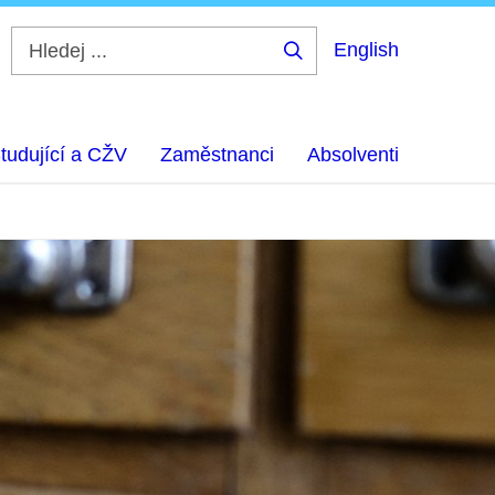
English
Hledej
...
tudující a CŽV
Zaměstnanci
Absolventi