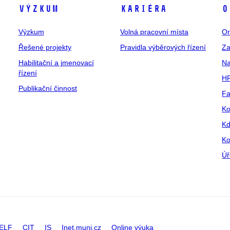
Výzkum
Kariéra
O
Výzkum
Volná pracovní místa
Or
Řešené projekty
Pravidla výběrových řízení
Za
Habilitační a jmenovací
Na
řízení
HR
Publikační činnost
Fa
Ko
Kd
Ko
Úř
ELF
CIT
IS
Inet.muni.cz
Online výuka