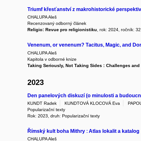
Triumf křesťanství z makrohistorické perspekti
CHALUPA Aleš
Recenzovaný odborný článek
Religio: Revue pro religionistiku
, rok: 2024, ročník: 32
Venenum, or venenum? Tacitus, Magic, and Don
CHALUPA Aleš
Kapitola v odborné knize
Taking Seriously, Not Taking Sides : Challenges and 
2023
Den panelových diskuzí (o minulosti a budoucnos
KUNDT Radek
KUNDTOVÁ KLOCOVÁ Eva
PAPOU
Popularizační texty
Rok: 2023, druh: Popularizační texty
Římský kult boha Mithry : Atlas lokalit a katalog 
CHALUPA Aleš