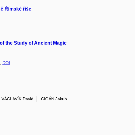
ně Římské říše
f the Study of Ancient Magic
.,
DOI
VÁCLAVÍK David
CIGÁN Jakub