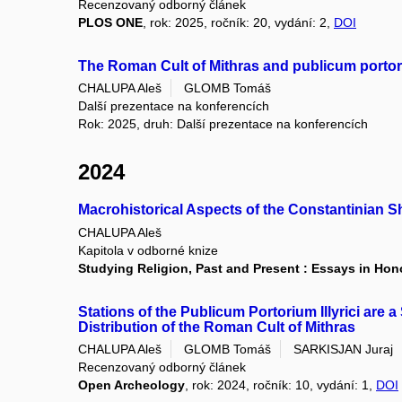
Recenzovaný odborný článek
PLOS ONE
, rok: 2025, ročník: 20, vydání: 2,
DOI
The Roman Cult of Mithras and publicum portori
CHALUPA Aleš
GLOMB Tomáš
Další prezentace na konferencích
Rok: 2025, druh: Další prezentace na konferencích
2024
Macrohistorical Aspects of the Constantinian Sh
CHALUPA Aleš
Kapitola v odborné knize
Studying Religion, Past and Present : Essays in Hon
Stations of the Publicum Portorium Illyrici are 
Distribution of the Roman Cult of Mithras
CHALUPA Aleš
GLOMB Tomáš
SARKISJAN Juraj
Recenzovaný odborný článek
Open Archeology
, rok: 2024, ročník: 10, vydání: 1,
DOI