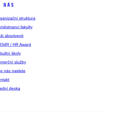
 nás
ganizační struktura
městnanci fakulty
ši absolventi
S4R / HR Award
kultní školy
merční služby
e nás najdete
ntakt
ední deska