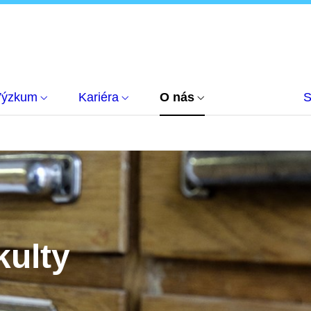
Výzkum
Kariéra
O nás
S
kulty