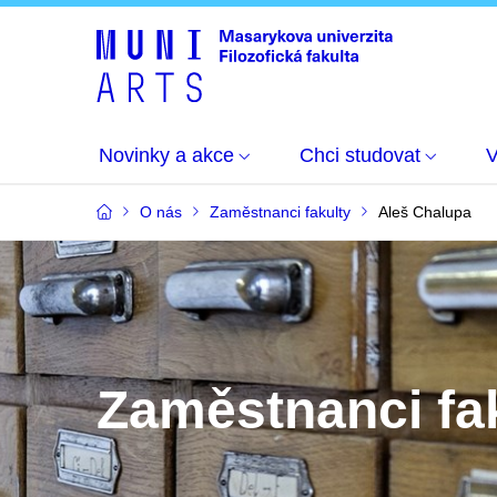
Novinky a akce
Chci studovat
O nás
Zaměstnanci fakulty
Aleš Chalupa
Zaměstnanci fa