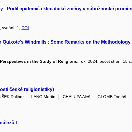
vy : Podíl epidemií a klimatické změny v náboženské promě
, vydání: 1,
DOI
 Quixote’s Windmills : Some Remarks on the Methodology o
Perspectives in the Study of Religions
, rok: 2024, počet stran: 15 s
ti české religionistiky)
ŠEK Dalibor
LANG Martin
CHALUPA Aleš
GLOMB Tomáš
nálezů I