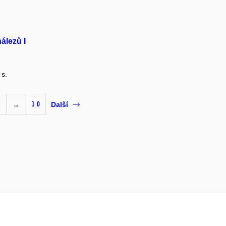
nálezů I
 s.
…
10
Další