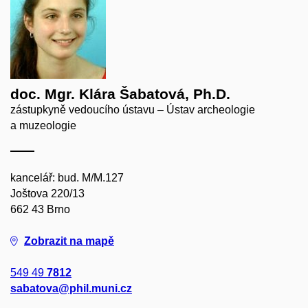
doc. Mgr. Klára Šabatová, Ph.D.
zástupkyně vedoucího ústavu – Ústav archeologie
a muzeologie
kancelář: bud. M/M.127
Joštova 220/13
662 43 Brno
Zobrazit na mapě
549 49
7812
sabatova@phil.muni.cz