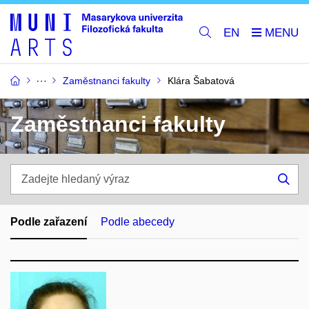
EN
Zaměstnanci fakulty
Klára Šabatová
Zaměstnanci fakulty
Zadejte
hledaný
Hle
výraz
Podle zařazení
Podle abecedy