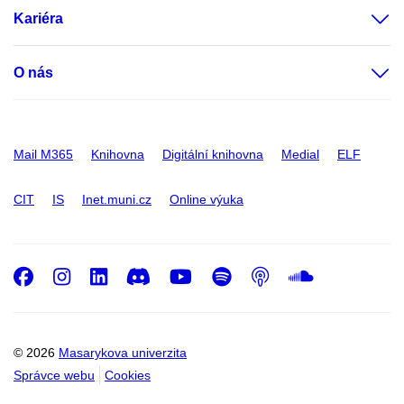
Kariéra
O nás
Mail M365
Knihovna
Digitální knihovna
Medial
ELF
CIT
IS
Inet.muni.cz
Online výuka
Facebook
Instagram
LinkedIn
Discord
Youtube
Spotify
Podcast
SoundC
© 2026
Masarykova univerzita
Správce webu
Cookies