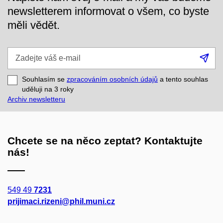
newsletterem informovat o všem, co byste
měli vědět.
Zadejte
Při
váš
se
e-
Souhlasím se
zpracováním osobních údajů
a tento souhlas
mail
uděluji na 3
roky
Archiv newsletteru
Chcete se na něco zeptat? Kontaktujte
nás!
549 49
7231
prijimaci.rizeni@phil.muni.cz