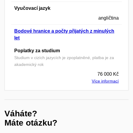
Vyučovací jazyk
angličtina
Bodové hranice a počty přijatých z minulých
let
Poplatky za studium
Studium v cizích jazycích je zpoplatněné, platba je za
akademický rok
76 000 Kč
Více informací
Váháte?
Máte otázku?