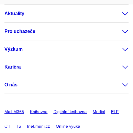
Aktuality
Pro uchazeče
Výzkum
Kariéra
O nás
Mail M365
Knihovna
Digitální knihovna
Medial
ELF
CIT
IS
Inet.muni.cz
Online výuka