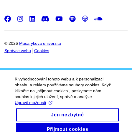
Facebook
Instagram
LinkedIn
Discord
Youtube
Spotify
Podcast
SoundC
© 2026
Masarykova univerzita
Správce webu
Cookies
K vyhodnocování tohoto webu a k personalizaci
obsahu a reklam používáme soubory cookies. Když
klikněte na „přijmout cookies", poskytnete nám
souhlas k jejich uložení, správě a analýze.
Upravit možnosti
Jen nezbytné
Přijmout cookies